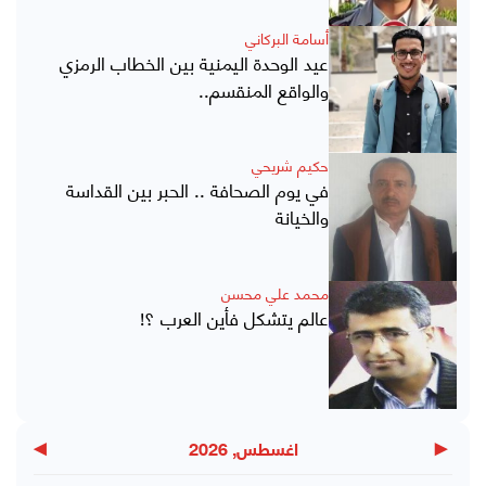
أسامة البركاني
عيد الوحدة اليمنية بين الخطاب الرمزي
والواقع المنقسم..
حكيم شريحي
في يوم الصحافة .. الحبر بين القداسة
والخيانة
محمد علي محسن
عالم يتشكل فأين العرب ؟!
▶
◀
اغسطس, 2026