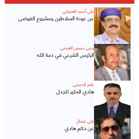
علي أحمد العمراني
عن عودة السلاطين ومشروع الفوضى
يحيى حسين العرشي
الرئيس الشرعي في ذمة الله
عامر الدميني
هادي المثير للجدل
علي عشال
عن حكم هادي