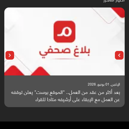
الإثنين, 25 مايو, 2026
باحثون من اليمن يدخلون سباق أبحاث ألزهايمر بدراسة
واعدة منشورة عالميا (ترجمة)