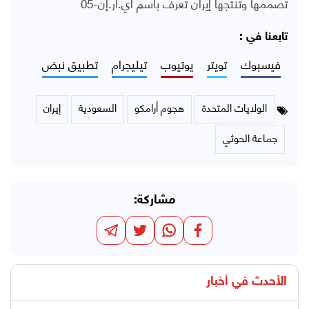
تصممها وتنتجها إيران تُعرف باسم أي.آر.إن-05
تابعنا في :
فيسبوك
تويتر
يوتيوب
تيليجرام
تطبيق نبض
الولايات المتحدة
هجوم أرامكو
السعودية
إيران
جماعة الحوثي
مشاركة:
الأحدث في
أخبار