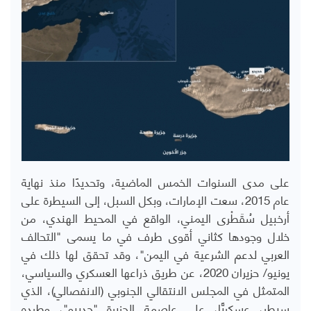
على مدى السنوات الخمس الماضية، وتحديدًا منذ نهاية
عام 2015، سعت الإمارات، وبكل السبل، إلى السيطرة على
أرخبيل سُقَطْرى اليمني، الواقع في المحيط الهندي، من
خلال وجودها كثاني أقوى طرف في ما يسمى "التحالف
العربي لدعم الشرعية في اليمن"، وقد تحقق لها ذلك في
يونيو/ حزيران 2020، عن طريق ذراعها العسكري والسياسي،
المتمثل في المجلس الانتقالي الجنوبي (الانفصالي)، الذي
سيطر، عسكريًّا، على عاصمة الجزيرة "حديبو"، وطرده