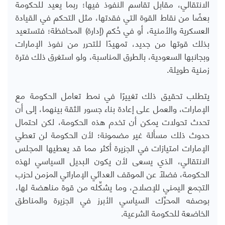
الانتقالي، مقابل تقاسم النفوذ فيها؛ ربما يعيد للحكومة
بعضًا من نقاط القوة التي فقدتها، مثل التحكم في القيادة
العسكرية والأمنية، أو في حُكم (إدارة) المحافظة؛ فتستعيد
بذلك قوتها من جديد، تمهيدًا للتحرر من نفوذ الإمارات
وبجانبها السعودية، بالطرق المناسبة، ولو استغرق ذلك فترة
زمنية طويلة.
يتطلب تحقيق ذلك تغييرًا في نمط تعامل الحكومة مع
الإمارات، والعمل على إعادة بناء جسور الثقة بينهما، إلى أن
تحدث تحولات يمكن أن تخدم هذه الحكومة، لكن احتمال
حدوث ذلك مسألة غير مضمونة؛ لأن الحكومة لن تعطي
الإمارات امتيازات في الجزيرة أكثر مما قد يعطيها المجلس
الانتقالي، الذي يسعى لأن يكون البديل السياسي لهذه
الحكومة، فضلًا عن الموقف العدائي الإماراتي المزمن لحزب
التجمع اليمني للإصلاح، وما يشكِّله من قوة مناهضة لها،
بوصفه المحرِّك السياسي الأبرز في الجزيرة والمناطق
الخاضعة للحكومة الشرعية.