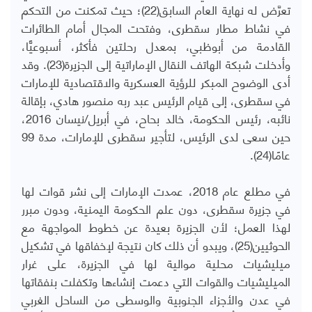
تعرَّض له نهاية العام السابق(22)؛ حيث تمكنت من التحكم
في نشاط مطار سقطرى، وفتحت المجال أمام الطائرات
القادمة من أبوظبي، بمعدل رحلتين فأكثر، أسبوعيًّا،
وأدخلت شبكة الهاتف النقال الإماراتية إلى الجزيرة(23). وقد
أدى الوضوح المبكر للرؤية العسكرية والاقتصادية للإمارات
في سقطرى، إلى قيام الرئيس عبد ربه منصور هادي، بإقالة
نائبه، رئيس الحكومة، خالد بحاح، في أبريل/نيسان 2016،
حين سعى لدى الرئيس، لتأجير سقطرى للإمارات، مدة 99
عامًا(24).
في مطلع عام 2018، عمدت الإمارات إلى نشر قوات لها
في جزيرة سقطرى، دون علم الحكومة اليمنية، ودون مبرر
لهذا العمل؛ لأن الجزيرة بعيدة عن خطوط المواجهة مع
الحوثيين(25)، ويبدو أن ذلك كان نتيجة لإخفاقها في تشكيل
ميليشيات محلية موالية لها في الجزيرة، على غرار
الميليشيات والقوات التي دعمت إنشاءها وتكفلت بنفقاتها
في عدن والأجزاء الجنوبية والوسطى من الساحل الغربي