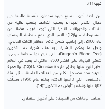
فيها(11).
من ناحية أخرى، تتمتع جزيرة سقطرى بأهمية عالمية في
مجال التنوع الحيوي؛ بسبب انفرادها بنسب عالية من
النباتات والحيوانات النادرة التي توجد فيها، فضلًا عن
المستوطنة منها(12)؛ الأمر الذي دفع منظمة اليونسكو
عام 2008، إلى إدارجها ضمن قائمة مواقع التراث العالمي،
ولعل ما يمكن الإشارة إليه هنا، شجرة دم الأخوين
(Dragon's Blood Tree)، التي تزخر بها منطقة مومي،
شرقي الجزيرة، على ارتفاع 500م، والتي لا يوجد في العالم
نظير لنوع منها يطلق عليه (D. Cinnabari)(13). ولأهمية
الجزيرة فقد قصدها الكثير من البعثات العلمية، مثل بعثة
أوكسفورد، التي ترأَّسها الدكتور بوتنغ عام 1956، وصنَّف
كتابًا عنها وَسَمَه بـ"أرض دم الأخوين"(14).
أهداف الإمارات من السيطرة على أرخبيل سقطرى