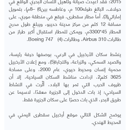
2015؛ فقد أُعيدت صيانة وتأهيل اللسان البحري الواقع في
حولاف، البالغ طوله100 م، وغاطسه بين6) –8م)، بتمويل
إماراتي(3). أما مطار سقطرى، فيقع في منطقة موري، على
مسافة 12 كلم من مركز مدينة حديبو، ويبلغ طول مدرج
المطار 45*3300م، ويمكن للمطار استقبال أكبر طراز من
طائرات Airbus 310، وطائرات (4) Boeing 747.
ينشط سكان الأرخبيل في الرعي، بوصفها حرفة رئيسة،
والصيد السمكي، والزراعة، والتجارة(5)، ومع إعلان الأرخبيل
محمية إنسان ومحيط حيوي، عام 2000، وعلى مساحة
3625 كلم2، ازدادت مناشط السكان السياحية، إلا أن
ظروف الحرب التي تمر بها البلاد، أثَّرت في النشاط
السياحي؛ إذ بات الدخول إلى الجزيرة معقدًا، لاسيما عن
طريق البحر، الذي بات حصرًا على سكان الجزيرة فقط.
يوضح الشكل التالي موقع أرخبيل سقطرى اليمني في
المحيط الهندي.