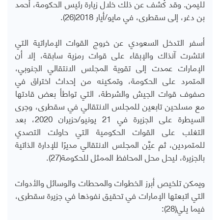
لليمن. وقد كُشف عن ذلك خلال زيارة رئيس الحكومة، أحمد
بن دغر، إلى سقطرى، في مايو/أيار 2018(26).
أسفر التدخل السعودي عن خروج القوات الإماراتية التي
انتشرت آنذاك والإبقاء على قوات رمزية سابقة، إلا أن
الإمارات عمدت إلى تقوية المجلس الانتقالي الجنوبي،
المتمرد على الحكومة، وتمكينه من إحداث اختراق في
صفوف قوات الجيش والشرطة، التي تواطأ بعض قادتها
مع مسلحين تابعين للمجلس الانتقالي في سقطرى، وجرى
السيطرة على الجزيرة في 21 يونيو/حزيران 2020، بعد
التغلب على القوات الحكومية التي حاولت التصدي
للمتمردين، ثم عيَّن المجلس الانتقالي مديرًا للإدارة الذاتية
بالجزيرة، ليحل محل المحافظ الممثل للحكومة(27).
ويمكن تلخيص أبرز الخطوات والمحطات والوسائل والأدوات
التي اتبعتها الإمارات في تحقيق نفوذها في جزيرة سقطرى،
فيما يلي(28):