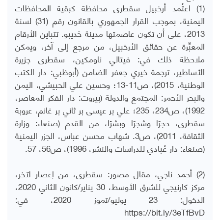
(1) اعتُمد أرخبيل سقطرى محافظة كبقية المحافظات
اليمنية، بموجب القرار الجمهوري بالقانون رقم (31) لسنة
2013، على أن تكون عاصمتها مدينة حَديبو. تتباين الأرقام
المعبِّرة عن حقائق الأرخبيل، من مرجع إلى آخر، ويمكن
ملاحظة ذلك في: فيتالي ناومكين، سقطرى جزيرة
الأساطير، ترجمة خيري جعفر الضامن (أبوظبي: دار الكتب
الوطنية، 2015)، ص11-13؛ وحسين علي الحبيشي، اليمن
والبحر الأحمر: المجتمع والدولة (بيروت: دار الفكر المعاصر،
1992)، ص234، 235؛ علي بر عيسى بر ثاني بر غانم، عروبة
سقطرى، حجرًا وشجرًا وبشرًا، من القدم (صنعاء: وزارة
الثقافة، 2011)، ص3. شهاب محسن عباس، الجزر اليمنية
(صنعاء: دار عُبادي للدراسات والنشر، 1996)، ص56، 57.
(2) أحمد ناجي، مقال مصور: سقطرى، من إعصار لآخر،
مركز كارنيجي للشرق الأوسط، 30 يناير/كانون الثاني 2020،
الدخول: 23 يوليو/تموز 2020، في:
https://bit.ly/3eTfBvD