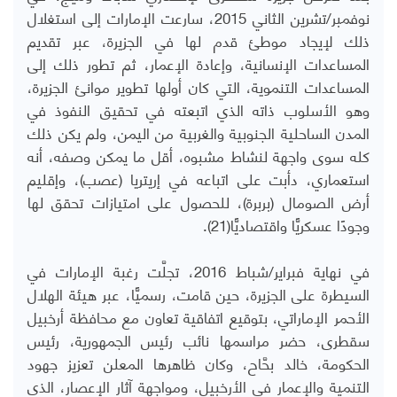
نوفمبر/تشرين الثاني 2015، سارعت الإمارات إلى استغلال
ذلك لإيجاد موطئ قدم لها في الجزيرة، عبر تقديم
المساعدات الإنسانية، وإعادة الإعمار، ثم تطور ذلك إلى
المساعدات التنموية، التي كان أولها تطوير موانئ الجزيرة،
وهو الأسلوب ذاته الذي اتبعته في تحقيق النفوذ في
المدن الساحلية الجنوبية والغربية من اليمن، ولم يكن ذلك
كله سوى واجهة لنشاط مشبوه، أقل ما يمكن وصفه، أنه
استعماري، دأبت على اتباعه في إريتريا (عصب)، وإقليم
أرض الصومال (بربرة)، للحصول على امتيازات تحقق لها
وجودًا عسكريًّا واقتصاديًّا(21).
في نهاية فبراير/شباط 2016، تجلَّت رغبة الإمارات في
السيطرة على الجزيرة، حين قامت، رسميًّا، عبر هيئة الهلال
الأحمر الإماراتي، بتوقيع اتفاقية تعاون مع محافظة أرخبيل
سقطرى، حضر مراسمها نائب رئيس الجمهورية، رئيس
الحكومة، خالد بحَّاح، وكان ظاهرها المعلن تعزيز جهود
التنمية والإعمار في الأرخبيل، ومواجهة آثار الإعصار، الذي