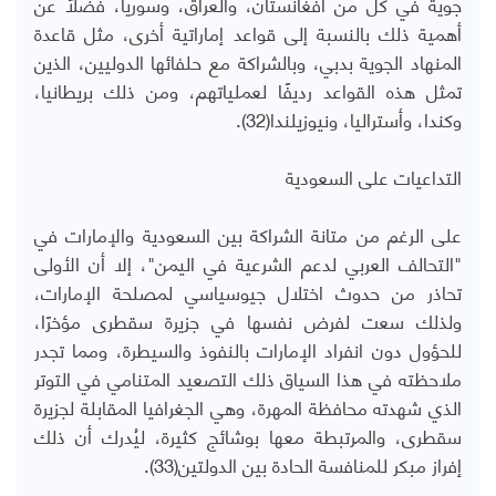
جوية في كل من أفغانستان، والعراق، وسوريا، فضلًا عن
أهمية ذلك بالنسبة إلى قواعد إماراتية أخرى، مثل قاعدة
المنهاد الجوية بدبي، وبالشراكة مع حلفائها الدوليين، الذين
تمثل هذه القواعد رديفًا لعملياتهم، ومن ذلك بريطانيا،
وكندا، وأستراليا، ونيوزيلندا(32).
التداعيات على السعودية
على الرغم من متانة الشراكة بين السعودية والإمارات في
"التحالف العربي لدعم الشرعية في اليمن"، إلا أن الأولى
تحاذر من حدوث اختلال جيوسياسي لمصلحة الإمارات،
ولذلك سعت لفرض نفسها في جزيرة سقطرى مؤخرًا،
للحؤول دون انفراد الإمارات بالنفوذ والسيطرة، ومما تجدر
ملاحظته في هذا السياق ذلك التصعيد المتنامي في التوتر
الذي شهدته محافظة المهرة، وهي الجغرافيا المقابلة لجزيرة
سقطرى، والمرتبطة معها بوشائج كثيرة، ليُدرك أن ذلك
إفراز مبكر للمنافسة الحادة بين الدولتين(33).