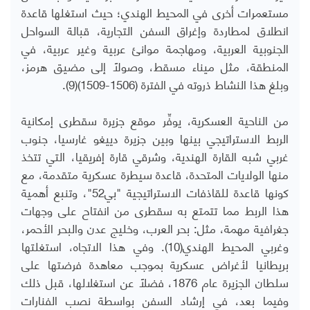
مستعمرات أخرى في المحيط الهندي؛ حيث استغلها قاعدة
انطلاق لمطاردة وإغراق السفن التجارية، قبالة السواحل
الجنوبية العربية، ومهاجمة موانئ عربية وغير عربية، في
المنطقة، مثل ميناء مسقط، وصولًا إلى مضيق هرمز،
وبلغ هذا النشاط ذروته في الفترة (1506-1509)(9).
من الناحية العسكرية، يوفِّر موقع جزيرة سقطرى إمكانية
الربط الاستراتيجي بينها وبين جزيرة دييغو غارسيا، جنوب
غربي شبه القارة الهندية، وشرقي قارة إفريقيا، التي تتخذ
منها الولايات المتحدة، قاعدة سيطرة عسكرية متقدمة، مع
كونها قاعدة للقاذفات الاستراتيجية "بي52"، وتنبع أهمية
هذا الربط مما تتمتع به سقطرى من انفتاح على وجهات
جغرافية مهمة، مثل: بحر العرب، وخليج عدن والبحر الأحمر،
وغربي المحيط الهندي(10). وفي هذا الاتجاه، استغلتها
بريطانيا لأغراض عسكرية بموجب معاهدة فرضتها على
سلطان الجزيرة عام 1876، فضلًا عن استغلالها، قبل ذلك
وفيما بعد، في إرشاد السفن بواسطة نصب الفنارات