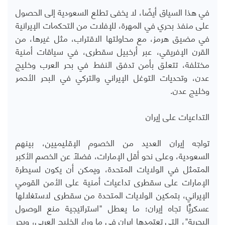
في هذا السياق أيضًا، لا يخفى تطلع السعودية إلى الحصول
على منفذ بحري في المهرة، للإفلات من التحكمات الإيرانية
في مضيق هرمز، مع محاولتها الاقتراب، مثل غيرها، من
القرن الإفريقي، عبر أرخبيل سقطرى، في سياقات أمنية
مختلفة، تتعلق بأمن تدفق النفط في بحر العرب وخليج
عدن، وتحديات التوغل الإيراني والتركي في البحر الأحمر
وخليج عدن.
التداعيات على إيران
تواجه إيران العديد من الخصوم الإقليميين، بينهم
السعودية، وعلى نحو أقل الإمارات، فضلًا عن الخصم الأكبر
المتمثل في الولايات المتحدة، ويمكن أن يكون لسيطرة
الإمارات على سقطرى تداعيات أمنية على الأمن القومي
الإيراني، بتمكين الولايات المتحدة من سقطرى لاستغلالها
عسكريًّا تجاه إيران؛ ما يعطل "استراتيجية منع الوصول
البحرية"، التي تعتمدها إيران في ما وراء الخليج العربي، وبحر