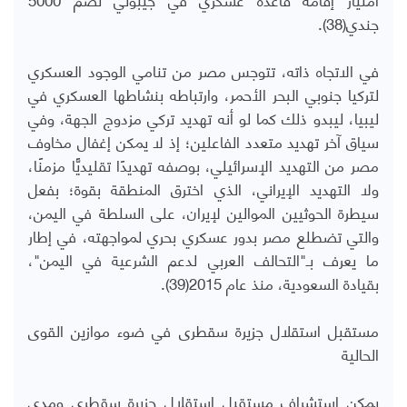
جندي(38).
في الاتجاه ذاته، تتوجس مصر من تنامي الوجود العسكري
لتركيا جنوبي البحر الأحمر، وارتباطه بنشاطها العسكري في
ليبيا، ليبدو ذلك كما لو أنه تهديد تركي مزدوج الجهة، وفي
سياق آخر تهديد متعدد الفاعلين؛ إذ لا يمكن إغفال مخاوف
مصر من التهديد الإسرائيلي، بوصفه تهديدًا تقليديًّا مزمنًا،
ولا التهديد الإيراني، الذي اخترق المنطقة بقوة؛ بفعل
سيطرة الحوثيين الموالين لإيران، على السلطة في اليمن،
والتي تضطلع مصر بدور عسكري بحري لمواجهته، في إطار
ما يعرف بـ"التحالف العربي لدعم الشرعية في اليمن"،
بقيادة السعودية، منذ عام 2015(39).
مستقبل استقلال جزيرة سقطرى في ضوء موازين القوى
الحالية
يمكن استشراف مستقبل استقلال جزيرة سقطرى ومدى