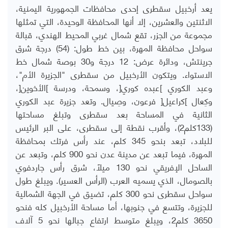
يعد أرخبيل سقطرى إحدى محافظات الجمهورية اليمنية،
الاثنتين والعشرين، إلا أنها المحافظة الوحيدة، التي تمثلها
مجموعة من الجزر، تقع شمال غربي المحيط الهندي، قبالة
سواحل محافظة المهرة، بين خط طول: (54) درجة شرق
جرينتش، ودائرة عرض: 12 درجة و30 بوصة شمال خط
الاستواء. ويتكون الأرخبيل من سقطرى "الجزيرة الأم"،
وعبد الكوري ]عبده كوري[، وسمحة، ودرسة ]الأخوين[،
وكِعال ]كراعيل[ فرعون، وصِيال. وتعد جزيرة عبد الكوري
الثانية في المساحة بعد سقطرى وتبلغ مساحتها
(133كلم2)، وأقرب نقطة إلى سقطرى، على البر الرئيس
للبلاد، تبعد بنحو 345 كلم، عند رأس فرتك بمحافظة
المهرة، فيما تبعد عن مدينة عدن نحو 900 كلم، وتبعد عن
الساحل الإفريقي نحو 130 ميلًا، شرق رأس جاردفوي
بالصومال، الذي يسميه العرب (الرأس العسير). ويبلغ طول
سواحل سقطرى نحو 300 كلم، تضيق في الجهة الشمالية
للجزيرة، وتتسع في جنوبها، أما مساحة الأرخبيل كله فنحو
3650 كلم2، ويبلغ متوسط ارتفاع جبالها نحو 5 آلاف