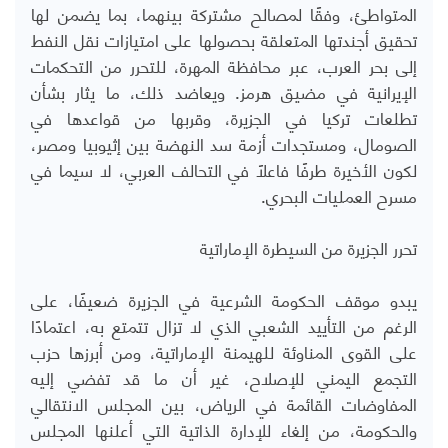
المتواطئ، وفقًا لمصالح مشتركة بينهما، بما يضمن لها
تحقيق أجندتها المتعلقة بحصولها على امتيازات نقل النفط
إلى بحر العرب، عبر محافظة المهرة، للتحرر من التحكمات
الإيرانية في مضيق هرمز. ويعاضد ذلك، ما يثار بشأن
تطلعات تركيا في الجزيرة، وقربها من قواعدها في
الصومال، ومستجدات أزمة سد النهضة بين إثيوبيا ومصر،
لكون الأخيرة طرفًا فاعلًا في التحالف العربي، لا سيما في
مسرح العمليات البحري.
تحرر الجزيرة من السيطرة الإماراتية
يبدو موقف الحكومة الشرعية في الجزيرة ضعيفًا، على
الرغم من التأييد الشعبي الذي لا تزال تتمتع به، اعتمادًا
على القوى المناوئة للهيمنة الإماراتية، ومن أبرزها حزب
التجمع اليمني للإصلاح، غير أن ما قد تفضي إليه
المفاوضات القائمة في الرياض، بين المجلس الانتقالي
والحكومة، من إلغاء للإدارة الذاتية التي أعلنها المجلس