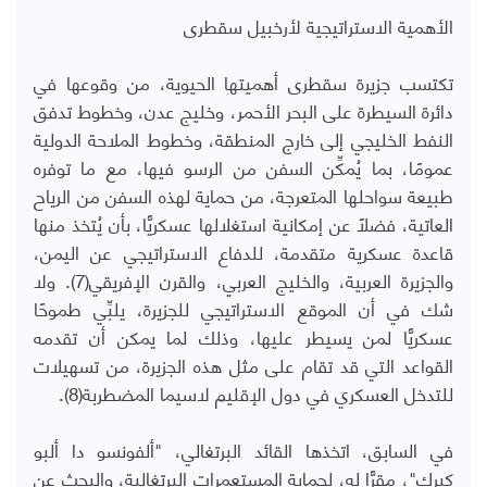
الأهمية الاستراتيجية لأرخبيل سقطرى
تكتسب جزيرة سقطرى أهميتها الحيوية، من وقوعها في
دائرة السيطرة على البحر الأحمر، وخليج عدن، وخطوط تدفق
النفط الخليجي إلى خارج المنطقة، وخطوط الملاحة الدولية
عمومًا، بما يُمكِّن السفن من الرسو فيها، مع ما توفره
طبيعة سواحلها المتعرجة، من حماية لهذه السفن من الرياح
العاتية، فضلًا عن إمكانية استغلالها عسكريًّا، بأن يُتخذ منها
قاعدة عسكرية متقدمة، للدفاع الاستراتيجي عن اليمن،
والجزيرة العربية، والخليج العربي، والقرن الإفريقي(7). ولا
شك في أن الموقع الاستراتيجي للجزيرة، يلبِّي طموحًا
عسكريًّا لمن يسيطر عليها، وذلك لما يمكن أن تقدمه
القواعد التي قد تقام على مثل هذه الجزيرة، من تسهيلات
للتدخل العسكري في دول الإقليم لاسيما المضطربة(8).
في السابق، اتخذها القائد البرتغالي، "ألفونسو دا ألبو
كيرك"، مقرًّا له، لحماية المستعمرات البرتغالية، والبحث عن