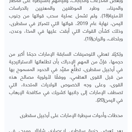
والميناء، وطرد الموظفين والمعنيين بالحراسات
الأمنية(18). ولم تشمل عملية سحب قواتها من جنوب
اليمن، نهاية عام 2019، قواتها التي تتمركز في سقطرى،
وذلك كشأن القوات التي أبقت عليها في المخا، وعدن،
وبلحاف، والريان(19).
ولِكيْلا تعطي التوصيفات السابقة الإمارات حجمًا أكبر من
حجمها، فإنَّ من المهم الإدراك بأن تطلعاتها الاستراتيجية
في أرخبيل سقطرى، تطلُّع مقيَّد في الحدود المسموح بها
من قبل القوى العظمي، ووفقًا لأولوية مصالح هذه
القوى، وعلى وجه الخصوص الولايات المتحدة، التي
تصطف الإمارات إلى جانبها كشريك في مكافحة الإرهاب
في اليمن(20).
محطات وأدوات سيطرة الإمارات على أرخبيل سقطرى
بعد تعرض جزيرة سقطرى لإعصاري شابالا وميج، في