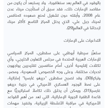
بالوقود في العالم بعد سنغافورة، ولا يستبعد أن يكون من
مقاصد الإمارات ذلك، فقد سبق أن استأجرت ميناء عدن
عام 2008، وأبقته دون تشغيل لمنع صعوده كمنافس
لميناء جبل علي، الذي يحتل المركز التاسع كأكثر ميناء
ازدحامًا في العالم(29).
التداعيات على الإمارات
ستعزِّز سيطرة أبوظبي على سقطرى، المركز السياسي
للإمارات العربية المتحدة في مجلس التعاون الخليجي، وأي
تكتلات إقليمية أخرى، أمام منافسين تقليديين يواجهون
تحديات مختلفة، وعلى وجه الخصوص: السعودية، ومصر،
وتركيا(30). وقد تصبح سقطرى "دييغو غارسيا" إماراتية،
على نمط الوجود العسكري الأميركي في جزيرة دييغو
غارسيا(31). ويمكن أن يخلق ذلك تكاملًا استراتيجيًّا مع
قاعدة الظفرة الجوية الإماراتية، التي تعد من أهم القواعد
الأميركية في مراقبة الأنشطة الإيرانية، وتنفيذ مهمات