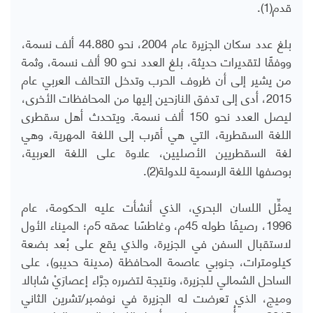
قدم(1).
بلغ عدد سكان الجزيرة عام 2004، نحو 44.880 ألف نسمة،
ووفقًا لتقديرات حديثة، بلغ العدد نحو 90 ألف نسمة، وثمة
من يشير إلى أن ظروف الحرب وتدخل التحالف العربي عام
2015، أدى إلى تدفق النازحين إليها من المحافظات الأخرى،
ليصل العدد نحو 150 ألف نسمة. ويتحدث أهل سقطرى
اللغة السقطرية، التي هي أقرب إلى اللغة المهرية، وهي
لغة السقطريين الأصليين، علاوة على اللغة العربية،
بوصفها اللغة الرسمية للدولة(2).
يمثِّل اللسان البحري، الذي أنشأت عليه الحكومة، عام
1996، رصيفًا طوله 45م، وغاطسًا عمقه 5م؛ الميناء الأول
لاستقبال السفن في الجزيرة، والذي يقع على بُعد بضعة
كيلومترات، جنوبي عاصمة المحافظة (مدينة حديبو)، على
الساحل الشمالي للجزيرة، ونتيجة لتضرره جرَّاء إعصارَيْ شابالا
وميج، الذي تعرضت له الجزيرة في نوفمبر/تشرين الثاني