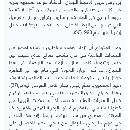
بل وفي غربي المحيط الهندي، لإنشاء قواعد عسكرية بحرية
في كل من جيبوتي، والصومال (بربرة)، من أجل استعادة
دورها البحري في المنطقة، بأسلوب يتجاوز حواجز الجغرافيا،
التي حرمتها من الإطلالة على البحر الأحمر؛ نتيجة لاستقلال
إرتيريا عنها عام 1993(36).
ومن المتوقع أن تزداد أهمية سقطرى بالنسبة لمصر في
السنوات القادمة في حال نشوب صراع بحري عنيف بين
مصر وإثيوبيا، كأحد إفرازات أزمة سد النهضة. في هذا
السياق، قد تُقرأ الزيارة المهمة التي قام بها إلى القاهرة
مؤخرًا رئيس الحكومة اليمنية، معين عبد الملك، رفقة وفد
رفيع المستوى، ضمَّ رئيس جهاز الأمن القومي اليمني(37).
وهذا الصراع البحري المصري-الإثيوبي ليس مستبعد الوقوع
خلال السنوات العشر القادمة، إذا ما مضت إثيوبيا في
خطها السياسي، وتعظيم قوتها البحرية لفرض واقع يجانف
الموقف المصري من سد النهضة. وربما يؤيد هذا المنحى
في فهم ما يجري ما يقال من سعي مصر للحصول على
امتياز إقامة قاعدة عسكري في جيبوتي تضم 5000