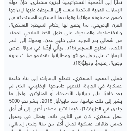
نظرًا إلى الأهمية الاستراتيجية لجزيرة سقطرى، فإنَّ دولة
الإمارات العربية المتحدة سعت إلى السيطرة عليها لإدراجها
ضمن مصفوفة موانئها وقواعدها العسكرية المستحدثة في
القرن الإفريقي، بما يحقق لها إحكام السيطرة العسكرية،
والاقتصادية، والملاحية، على طول الخط الملاحي الممتد
من شمالي بحر العرب، حتى خليج عدن، وصولًا إلى البحر
الأحمر، فخليج السويس(15).. ويأتي أيضًا في سياق حرص
الإمارات على جعل موانئها ومطاراتها عقدة مواصلات بحرية
وجوية، إقليميًّا ودوليًّا(16).
فعلى الصعيد العسكري، تتطلع الإمارات إلى بناء قاعدة
عسكرية في الجزيرة، لتدعيم طموحها الإقليمي، الذي لم
يعد خافيًا على جيرانها، الأصدقاء أو المناوئين، ولعل ما
يشير إلى ذلك قيامها، منذ مايو/أيار 2018، بنشر نحو 5000
جندي في الجزيرة(17)، فيما تشير مصادر أخرى إلى أن أول
عمل عسكري، كان في التاريخ ذاته، وتمثل في وصول
خمس طائرات عسكرية تحمل أكثر من مئة جندي إماراتي،
وبعض المدرعات والدبابات، وقيامهم بالسيطرة على المطار