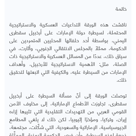
خاتمة
ناقشت هذه الورقة التداعيات العسكرية والاستراتيجية
المحتملة، لسيطرة دولة الإمارات على أرخبيل سقطرى
اليمني، بواسطة أحد حلفائها المحليين المتمردين على
الحكومة، ممثلًا بالمجلس الانتقالي الجنوبي، وأثارت، في
سياق ذلك، عددًا من المسائل العسكرية والاستراتيجية ذات
الصلة، مثل: الأهمية الاستراتيجية للأرخبيل، وأهداف
الإمارات من السيطرة عليه، والكيفية التي اتبعتها لتحقيق
ذلك.
توصلت الورقة إلى أنَّ مسألة السيطرة على أرخبيل
سقطرى، تجاوزت الأطماع الإماراتية، إلى مخاوف الأمن
القومي العربي من التهديدات التقليدية التي تثيرها إزاءه
إيران، وتركيا، ومؤخرًا إثيوبيا، لكن ذلك لا يلغي المطامع
الجيوسياسية، الإماراتية والسعودية، التي شكَّلت، مجتمعة،
ذريعة لهذه السيطرة، وأن فرص الحكومة اليمنية، الممثِّلة