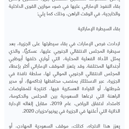
بقاء النفوذ الإماراتي عليها في ضوء موازين القوى الداخلية
والخارجية، في الوقت الراهن، وذلك كما يلي:
بقاء السيطرة الإماراتية
ازدادت فرص الإمارات في بقاء سيطرتها على الجزيرة، بعد
سيطرة المجلس الانتقالي الجنوبي عليها، عسكريًّا، والذي
يمثل الأداة الفعلية المحلية، التي تُواري خلفها أبوظبي
أجنداتها المختلفة. وقد يتعزز الموقف الإماراتي أكثر بإعطاء
المجلس الانتقالي الجنوبي الموالي لها، سلطة نافذة في
الجزيرة، عبر الاستئثار بمنصب محافظها (حاكمها)، أو مدير
شرطتها، أو القيادة العسكرية فيها، كنتيجة للمفاوضات
الراهنة التي ترعاها السعودية بين المجلس والحكومة،
كامتداد لاتفاق الرياض، عام 2019، مقابل إلغائه الإدارة
الذاتية التي أعلنها في الجزيرة في يونيو/حزيران 2020.
يعزز هذا الاتجاه، كذلك، موقف السعودية المهادن، أو