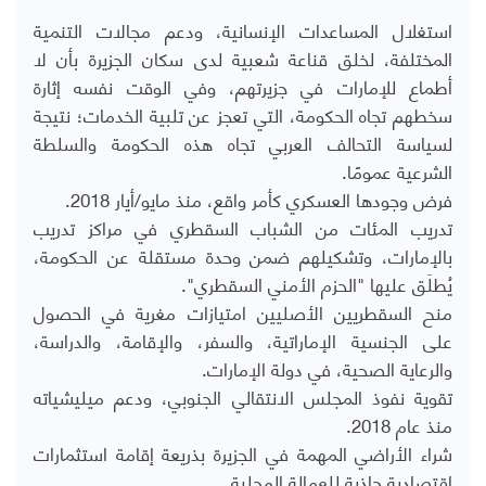
استغلال المساعدات الإنسانية، ودعم مجالات التنمية
المختلفة، لخلق قناعة شعبية لدى سكان الجزيرة بأن لا
أطماع للإمارات في جزيرتهم، وفي الوقت نفسه إثارة
سخطهم تجاه الحكومة، التي تعجز عن تلبية الخدمات؛ نتيجة
لسياسة التحالف العربي تجاه هذه الحكومة والسلطة
الشرعية عمومًا.
فرض وجودها العسكري كأمر واقع، منذ مايو/أيار 2018.
تدريب المئات من الشباب السقطري في مراكز تدريب
بالإمارات، وتشكيلهم ضمن وحدة مستقلة عن الحكومة،
يُطلَق عليها "الحزم الأمني السقطري".
منح السقطريين الأصليين امتيازات مغرية في الحصول
على الجنسية الإماراتية، والسفر، والإقامة، والدراسة،
والرعاية الصحية، في دولة الإمارات.
تقوية نفوذ المجلس الانتقالي الجنوبي، ودعم ميليشياته
منذ عام 2018.
شراء الأراضي المهمة في الجزيرة بذريعة إقامة استثمارات
اقتصادية جاذبة للعمالة المحلية.