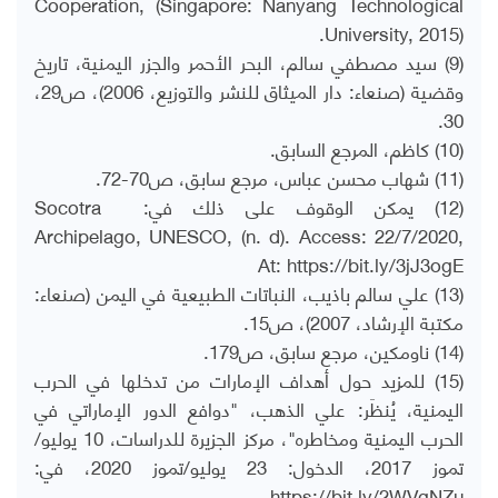
Cooperation, (Singapore: Nanyang Technological
University, 2015).
(9) سيد مصطفي سالم، البحر الأحمر والجزر اليمنية، تاريخ
وقضية (صنعاء: دار الميثاق للنشر والتوزيع، 2006)، ص29،
30.
(10) كاظم، المرجع السابق.
(11) شهاب محسن عباس، مرجع سابق، ص70-72.
(12) يمكن الوقوف على ذلك في: Socotra
Archipelago, UNESCO, (n. d). Access: 22/7/2020,
At: https://bit.ly/3jJ3ogE
(13) علي سالم باذيب، النباتات الطبيعية في اليمن (صنعاء:
مكتبة الإرشاد، 2007)، ص15.
(14) ناومكين، مرجع سابق، ص179.
(15) للمزيد حول أهداف الإمارات من تدخلها في الحرب
اليمنية، يُنظَر: علي الذهب، "دوافع الدور الإماراتي في
الحرب اليمنية ومخاطره"، مركز الجزيرة للدراسات، 10 يوليو/
تموز 2017، الدخول: 23 يوليو/تموز 2020، في:
https://bit.ly/2WVgNZu