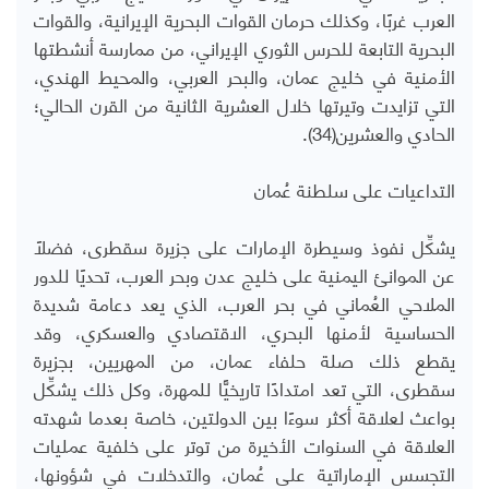
العرب غربًا، وكذلك حرمان القوات البحرية الإيرانية، والقوات
البحرية التابعة للحرس الثوري الإيراني، من ممارسة أنشطتها
الأمنية في خليج عمان، والبحر العربي، والمحيط الهندي،
التي تزايدت وتيرتها خلال العشرية الثانية من القرن الحالي؛
الحادي والعشرين(34).
التداعيات على سلطنة عُمان
يشكِّل نفوذ وسيطرة الإمارات على جزيرة سقطرى، فضلًا
عن الموانئ اليمنية على خليج عدن وبحر العرب، تحديًا للدور
الملاحي العُماني في بحر العرب، الذي يعد دعامة شديدة
الحساسية لأمنها البحري، الاقتصادي والعسكري، وقد
يقطع ذلك صلة حلفاء عمان، من المهريين، بجزيرة
سقطرى، التي تعد امتدادًا تاريخيًّا للمهرة، وكل ذلك يشكِّل
بواعث لعلاقة أكثر سوءًا بين الدولتين، خاصة بعدما شهدته
العلاقة في السنوات الأخيرة من توتر على خلفية عمليات
التجسس الإماراتية على عُمان، والتدخلات في شؤونها،