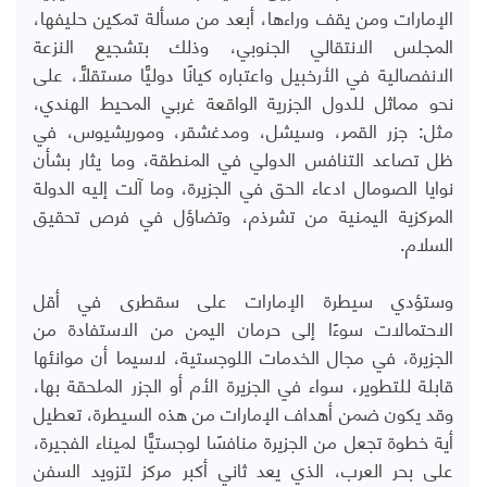
الإمارات ومن يقف وراءها، أبعد من مسألة تمكين حليفها،
المجلس الانتقالي الجنوبي، وذلك بتشجيع النزعة
الانفصالية في الأرخبيل واعتباره كيانًا دوليًّا مستقلًّا، على
نحو مماثل للدول الجزرية الواقعة غربي المحيط الهندي،
مثل: جزر القمر، وسيشل، ومدغشقر، وموريشيوس، في
ظل تصاعد التنافس الدولي في المنطقة، وما يثار بشأن
نوايا الصومال ادعاء الحق في الجزيرة، وما آلت إليه الدولة
المركزية اليمنية من تشرذم، وتضاؤل في فرص تحقيق
السلام.
وستؤدي سيطرة الإمارات على سقطرى في أقل
الاحتمالات سوءًا إلى حرمان اليمن من الاستفادة من
الجزيرة، في مجال الخدمات اللوجستية، لاسيما أن موانئها
قابلة للتطوير، سواء في الجزيرة الأم أو الجزر الملحقة بها،
وقد يكون ضمن أهداف الإمارات من هذه السيطرة، تعطيل
أية خطوة تجعل من الجزيرة منافسًا لوجستيًّا لميناء الفجيرة،
على بحر العرب، الذي يعد ثاني أكبر مركز لتزويد السفن