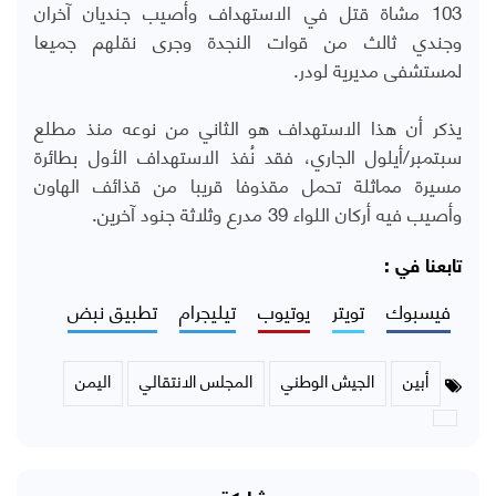
103 مشاة قتل في الاستهداف وأصيب جنديان آخران
وجندي ثالث من قوات النجدة وجرى نقلهم جميعا
لمستشفى مديرية لودر.
يذكر أن هذا الاستهداف هو الثاني من نوعه منذ مطلع
سبتمبر/أيلول الجاري، فقد نُفذ الاستهداف الأول بطائرة
مسيرة مماثلة تحمل مقذوفا قريبا من قذائف الهاون
وأصيب فيه أركان اللواء 39 مدرع وثلاثة جنود آخرين.
تابعنا في :
فيسبوك
تويتر
يوتيوب
تيليجرام
تطبيق نبض
أبين
الجيش الوطني
المجلس الانتقالي
اليمن