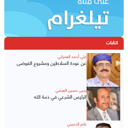
كتابات
علي أحمد العمراني
عن عودة السلاطين ومشروع الفوضى
يحيى حسين العرشي
الرئيس الشرعي في ذمة الله
عامر الدميني