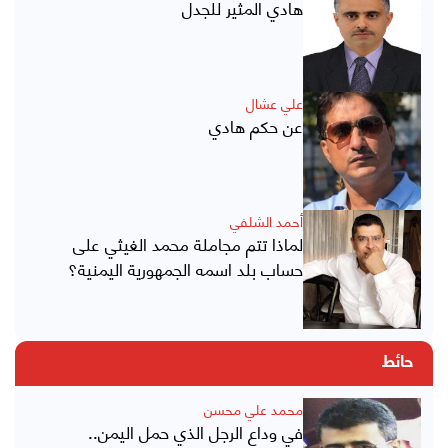
هادي المثير للجدل
علي عشال
عن حكم هادي
أحمد الشلفي
لماذا تتم مجاملة محمد الغيثي على
حساب بلد اسمه الجمهورية اليمنية؟
حائط
محمد علي محسن
في وداع الرجل الذي حمل اليمن..