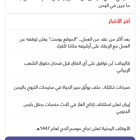
ما جرى في اليمن
آخر الأخبار
بعد أكثر من عقد من العمل.. "الموقع بوست" يعلن توقفه عن
العمل مع الإبقاء على أرشيفه متاحا للقراء
قاليباف: لن نوافق على أي اتفاق قبل ضمان حقوق الشعب
الإيراني
صرخات مُكبّلة.. ملف يوثّق سير الحياة في مخيمات النزوح باليمن
إيران تعلن استئناف إنتاج الغاز في ثلاث منصات بحقل بارس
الجنوبي
الأوقاف اليمنية تعلن نجاح موسم الحج لعام 1447هـ