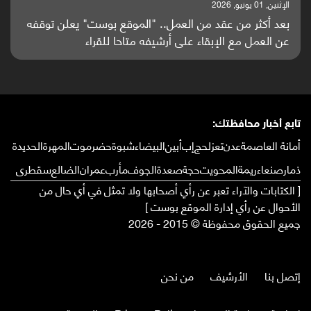
الإثنين, 25 مايو, 2026
باحثون من اليمن يدخلون سباق أبحاث ألزهايمر بدراسة
واعدة منشورة عالميا (ترجمة)
تابع أخبار محافظتك:
أمانة العاصمة
عدن
تعز
لحج
إب
أبين
البيضاء
شبوة
حضرموت
المهرة
الحديدة
ذمار
صنعاء
ريمة
المحويت
حجة
صعدة
الجوف
مأرب
عمران
الضالع
سقطرى
[ الكتابات والآراء تعبر عن رأي أصحابها ولا تمثل في أي حال من
الأحوال عن رأي إدارة الموقع بوست ]
جميع الحقوق محفوظة © 2015 - 2026
إتصل بنا
الأرشيف
من نحن