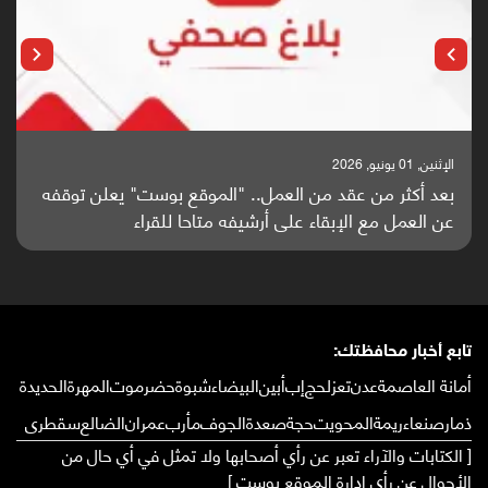
الإثنين, 25 مايو, 2026
باحثون من اليمن يدخلون سباق أبحاث ألزهايمر بدراسة
واعدة منشورة عالميا (ترجمة)
تابع أخبار محافظتك:
أمانة العاصمة
عدن
تعز
لحج
إب
أبين
البيضاء
شبوة
حضرموت
المهرة
الحديدة
ذمار
صنعاء
ريمة
المحويت
حجة
صعدة
الجوف
مأرب
عمران
الضالع
سقطرى
[ الكتابات والآراء تعبر عن رأي أصحابها ولا تمثل في أي حال من
الأحوال عن رأي إدارة الموقع بوست ]