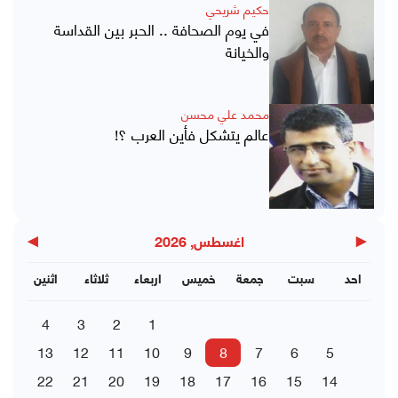
حكيم شريحي
في يوم الصحافة .. الحبر بين القداسة
والخيانة
محمد علي محسن
عالم يتشكل فأين العرب ؟!
▶
◀
اغسطس, 2026
احد
سبت
جمعة
خميس
اربعاء
ثلاثاء
اثنين
4
3
2
1
13
12
11
10
9
8
7
6
5
22
21
20
19
18
17
16
15
14