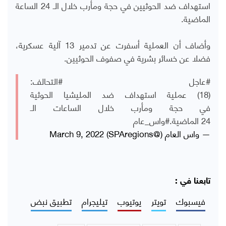
استهداف ضد الحوثيين في حجة ومأرب خلال الـ 24 الساعة
الماضية.
وأضاف أن العملية أسفرت عن تدمير 13 آلية عسكرية،
فضلا عن خسائر بشرية في صفوف الحوثيين.
#عاجل
#التحالف
:
(18) عملية استهداف ضد المليشيا الحوثية
في حجة ومأرب خلال الساعات الـ
24 الماضية.
#واس_عام
— واس العام (@SPAregions)
March 9, 2022
تابعنا في :
فيسبوك
تويتر
يوتيوب
تيليجرام
تطبيق نبض