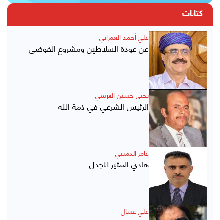
كتابات
علي أحمد العمراني
عن عودة السلاطين ومشروع الفوضى
يحيى حسين العرشي
الرئيس الشرعي في ذمة الله
عامر الدميني
هادي المثير للجدل
علي عشال