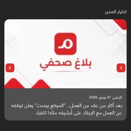
اختيار المحرر
الإثنين, 25 مايو, 2026
باحثون من اليمن يدخلون سباق أبحاث ألزهايمر بدراسة
واعدة منشورة عالميا (ترجمة)