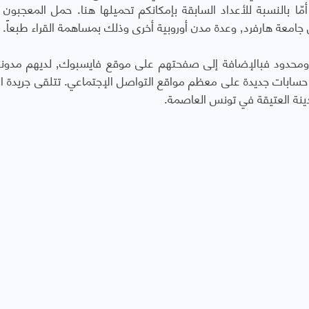
ك ظهر مؤخراً عدد خاص في Brown Book. أمّا بالنسبة للأعداد السابقة بإمكانكم تحميلها هنا. حمل المعجبو
ذلك بمساهمة القراء طبعاً.
حضور جريدة المدينة في الإعلام الرقمي متواضع ومحدود فبالإضافة إلى صفحته
ق حسابات جديدة على معظم مواقع التواصل الإجتماعي. تتلقى جريدة ال
دينة العتيقة في تونس العاصمة.