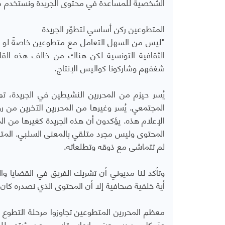
الشخصية للمساعدة في محتوى الجريدة ونستخدم مسا
المتطوعين ركن أساسي لتطوّر الجريدة
"ليس من السهل التعامل مع متطوعين خاصةً لو ك
الثقافية التونسية لكن هناك من خالف هذه ال
شغفهم وشاركونا كواليس الإنتاج.
يُسر حيزم من المحررين النشيطين في الجريدة، 
المجتمعي. يُسر وغيرها من المحررين الآخرين من 
الإعلام هذه. يؤكدون أن هذه الجريدة كغيرها من ال
المحتوى وليس مجرد متلقي بالمعنى السلبي. المتلقي
لم تتماشى مع ذوقه وتطلعاته.
وتأكد لنا مديوني أن تشريك الفريق في القضايا وال
أية خلفية صحافية إلا أن المحتوى الذي نصدره كان و
معظم المحررين المتطوعين تجاوزوا مرحلة التطوع 
عبَر كل من يسر حيزم وايهاب قاسمي عن رؤيتهم للجر