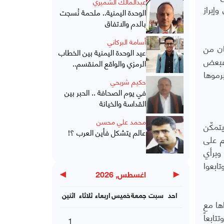
عبدالمالك الشميري
إبراز
الوحدة اليمنية.. ملحمة نُسجت
بالدم والاتفاق
أسامة البركاني
ان من
عيد الوحدة اليمنية بين الخطاب
 فبعض
الرمزي والواقع المنقسم..
رموها
حكيم شريحي
في يوم الصحافة .. الحبر بين
القداسة والخيانة
محمد علي محسن
ل: "يتمكّن
عالم يتشكل فأين العرب ؟!
م على
وبرأي
ابعوا
▶
◀
اغسطس, 2026
احد
سبت
جمعة
خميس
اربعاء
ثلاثاء
اثنين
ها مع
محددة، والتوجه نفسه تأخذه مبادرة وجهني."يعمل الفريق الحالي على توسيع حلقة نشر الجريدة٬ وتتابعاً
1