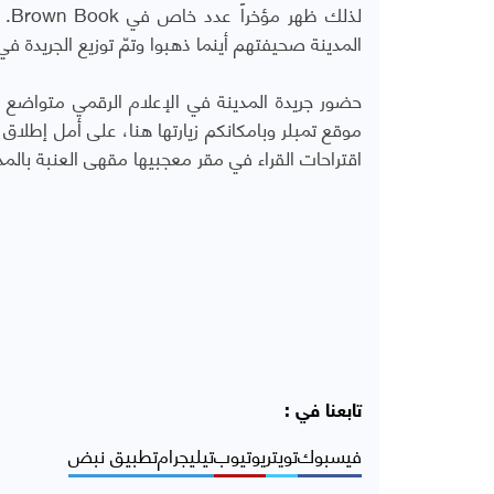
لذل
المدينة صحيفتهم أينما ذهبوا وتمّ توزيع الجريدة في جامعة هارفرد٬ وعدة مدن أوروبية أخرى و
موقع تمبلر وبامكانكم زيارتها هنا، على أمل إطلا
اقتراحات القراء في مقر معجبيها مقهى العنبة بالم
تابعنا في :
فيسبوك
تويتر
يوتيوب
تيليجرام
تطبيق نبض