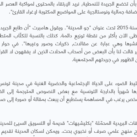
التي لا تغيب عن كل عدد يصدر. يقول، "لا نقبل بأن تخضع الجريدة للنمطية٬ نريد الإرتقاء بالمحتوى لمواكب
ضافة جمالية ونوستالجية على المواضيع المكتوبة لإغراء القارئ".
أول عدد صدر في شهر نوفمبر/ تشرين الثاني من سنة 2015 تحت عنوان "جو المدينة". ويقول هامبرت "أن طابع ا
ى الآن بأكثر من نقطة توزيع دائمة. كذلك بالنسبة للكتّاب المتط
أصبح سكان المدينة يأتون إلينا بمساهماتهم لننشرها وهي عبارة عن مقالات٬ ذكريات وصور وغيرها
ر قالت لنا بأن البعض من أصحاب المحلات الذين لا يفقهون لا القراء
 الظهور في جريدتهم المجتمعية.
نهج مجتمعي٬ تهدف إلى تسليط الضوء على الحياة الإجتماعية والحضرية الغنية في مدينة تونس
رها شهرياً بالدارجة التونسية مع بعض النصوص المترجمة إلى الف
 شخص يرغب في المساهمة يستطيع أن يبعث بمقالة أو صورة إلى ص
قات البريدية المحمّلة "بكليشيهات" قديمة أو التسويق السيئ للمدين
ً انتهاج منهج علمي صرف أو نخبوي بحت. ويمكن لسكان المدينة تقديم ا