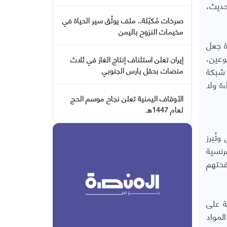
ة العصر الحديث،
صرخات مُكبّلة.. ملف يوثّق سير الحياة في
مخيمات النزوح باليمن
لجريدة جعل
وعين،
إيران تعلن استئناف إنتاج الغاز في ثلاث
". في حوار شبكة
منصات بحقل بارس الجنوبي
ة ولا
الأوقاف اليمنية تعلن نجاح موسم الحج
لعام 1447هـ
 وتُبرز
رنسية
فحتهم
ة على
لمواد