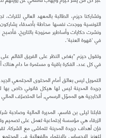
وتشاركنا حيزم، الطالبة بالمعهد العالي للتراث، تج
التونسية ووجدت نفسها محاطة بأصدقاء يشاركون 
ونشرت حكايات وأساطير ممزوجة بالتاريخ. فأصبح لدي
في 'قهوة العنبة'.
في كل عدد. الفكرة باقية و مستمرة ما دام هناك 
التمويل ليس بعائق أمام المحتوى المجتمعي الجيد
جريدة المدينة ليس لها هيكل قانوني خاص بها لكن
الخارجية هو المموّل الرسمي٬ أما المتصرّف المالي فهي الشركة المجتمعية التي تحمل اسم السمكة الزرقاء أو Blue Fish.
قابلنا ليلى بن قاسم، المديرة المالية وصاحبة شرك
الزرقاء هي مؤسسة إجتماعية تعمل على تصميم وتنفي
فإن أهداف جريدة المدينة تتماشى مع الشركة.
لتعزيز الإحساس بالإنتماء والفعالية في المجتمع