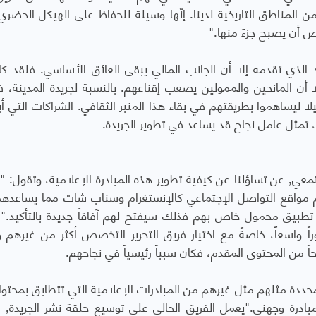
المناطق التاريخية لدينا. إنّها وسيلة للحفاظ على الهيكل الحضري و
 أن يصبح جزءً منها."
 الذي تقدمه إلا أن الجانب المالي يبقى العائق الأساسي. فلقد ك
ا أن المانحين والممولين يصعب إقناعهم. بالنسبة لجريدة المدينة،
لا ليساهموا بطريقتهم في بقاء هذا المنبر الثقافي. الشراكات التي أب
 تمثل عامل نجاح قد يساعد في تطوير الجريدة.
تجيبنا بهية نار٬ مستشارة في وسائل الاتصال المجتمعي٬ عن تساؤلنا عن كيفية تطوير هذه المبادرة الإعلامية، وتقو
تخدام مواقع التواصل الإجتماعي كالإنستغرام وسناب شات مما يساعده
ا تطبيق محمول خاص بهم فذلك سيفتح لهم آفاقاً جديدة بالتأكيد." 
ً واسعاً، خاصةً مع اختيار فريق التحرير التخصص أكثر من غيرهم وت
ن المحتوى المقدم، فكان سبباً رئيسياً في نجاحهم.
حددة مثلهم مثل غيرهم من المبادرات الإعلامية التي تتطابق بمحتوا
اهتمامات الفئات ال