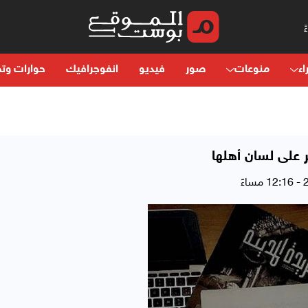
اء
منوعات
صور
فيديو
انفوجرافيك
حوارات وتح
ر على لسان أهلها