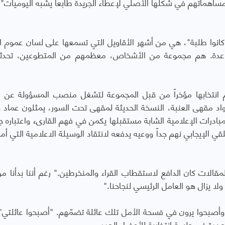
هماتهم في شكلها الأصلي لإعطاء الجريدة طابعاً يشبه اليوميات".
انوا طلبة"، هي من أشهر الأقاويل التي تسمعها على لسان عموم ا
قاعدة. هم مجموعة من الأشخاص، معظمهم من المتطوعين، تحدث
تم انتخابها مؤخراً من قبل المجموعة لتشغل منصب المسؤولة عن 
رواد مقهى العنبة، النسخة الحديثة لمقهى تحت السور، يمثلون عماد 
مبادرات الإعلامية الشابة مستقبلها يكمن في فهم القارىء واعتباره جز
 الإيجابي نهم جداً ووعيه يدفعه لانتقاد الوسيلة الاعلامية التي أما
مقالات كان الدافع لاستقطاب القراء والمنخرطين." رغم أننا بدأنا م
لا يزال هو العامل الرئيسي لنجاحنا."
وأصبحوا يرون في فسحة الأمل تلك عائلة تضمّهم. "أصبحوا عائلتي"
يدة في جلسة انتخابية للأعضاء الجدد.