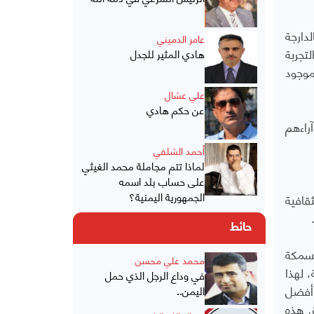
دارجة
عامر الدميني
تجربة
هادي المثير للجدل
موجود
علي عشال
عن حكم هادي
هم وآراءهم
أحمد الشلفي
لماذا تتم مجاملة محمد الغيثي
على حساب بلد اسمه
الجمهورية اليمنية؟
قافية
حائط
لسمكة
محمد علي محسن
 لهذا
في وداع الرجل الذي حمل
 أفضل
اليمن..
ق هذه