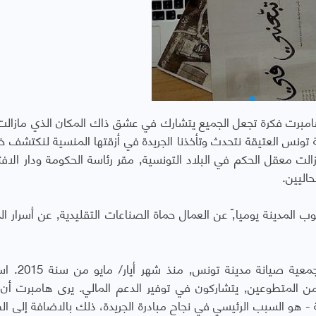
اودت راوول سيريل هامبرت فكرة تجعل الجميع يتشارك في عشق ذاك المكان الذي مازال
نستنشق روائح تاريخ البلاد حيث كانت المدينة ولازالت معقل الحكم في البلاد التونسية٬ مقر رئاسة الحك
اليين.
بدأ راوول هامبرت المغامرة حين كان يعمل م
المشاورات على إطلاق جريدة يكتب فيها العديد من المتطوعين٬ يتشاركون في توفير الدعم المالي. يرى هام
 - هو السبب الرئيسي في نجاح مبادرة الجريدة، ذلك بالاضافة إلى ال