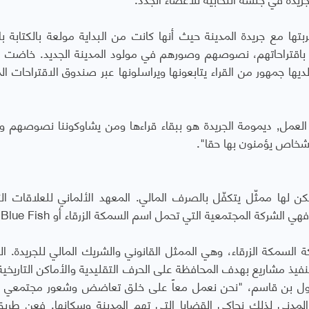
ربتها مع جريدة المدينة حيث أنها كانت من البداية مولعة بالكتابة بال
باقتراحاتهم، نصوصهم وصورهم في مولود المدينة الجديد. خاضت ال
ها جمهور من القراء يتابعونها ويراسلونها عبر صندوق الاقتراحات ال
وتقول حيزم "بغض النظر على الفريق القائم على العمل٬ ديمومة الجريدة هو ببقاء قراءها ومن يشاوكوننا نصوص
أشخاص يؤمنون بها حقا".
 لها ممثّل يتكفّل بالصرف المالي. المعهد الألماني للعلاقات الث
ة السمكة الزرقاء، وهي الممثل القانوني والشريك المالي للجريدة. ا
ذ مشاريع بهدف المحافظة على الحرف التقليدية والأماكن التاريخية،
 تقول بن قاسم، "نحن نعمل معاً على خلق تعاضض وشعور مجتمعي
 المدني لذلك نحاكي القضايا التي تهم المدينة وسكانها. فعن طري