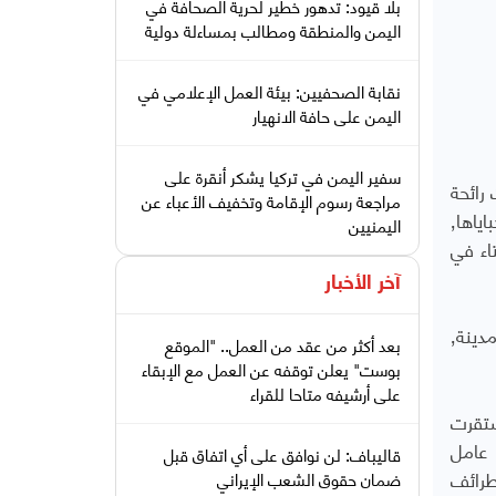
بلا قيود: تدهور خطير لحرية الصحافة في
اليمن والمنطقة ومطالب بمساءلة دولية
نقابة الصحفيين: بيئة العمل الإعلامي في
اليمن على حافة الانهيار
سفير اليمن في تركيا يشكر أنقرة على
ت رائحة
مراجعة رسوم الإقامة وتخفيف الأعباء عن
التاريخ الاسلامي لتونس تعبق في ثناياه. عن مدينة تونس العتيقة نتحدث وتأخذنا الجريدة في أزقتها المنسية لنكتشف خباياها٬
اليمنيين
ومة ودار الافتاء في
آخر الأخبار
في كل عدد يتحدث المشاركون عن الوجوه التي تجوب المدينة يوميا٬ً عن العمال حماة الصناعات التقليدية٬ عن أسرار المدينة٬
بعد أكثر من عقد من العمل.. "الموقع
بوست" يعلن توقفه عن العمل مع الإبقاء
على أرشيفه متاحا للقراء
ع جمعية صيانة مدينة تونس٬ منذ شهر أيار/ مايو من سنة 2015. استقرت
برت أن عامل
قاليباف: لن نوافق على أي اتفاق قبل
طرائف
ضمان حقوق الشعب الإيراني