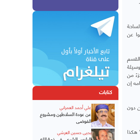
لساحة
وا عن
القسم
وسيلة
ءً من
مه إن
كتابات
ن دون
علي أحمد العمراني
عن عودة السلاطين ومشروع
الفوضى
 هكذا
يحيى حسين العرشي
الرئيس الشرعي في ذمة الله