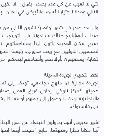
بالتالي عمدنا لاختيار الأسود والأبيض في الصور لإ
أصحاب المشاريع هناك يساندوننا في التوزيع، نحظ
الصحفيين الدوليين مع زينب مديوني، رئيسة التحري
الكتابة، يستعينون بأولادهم وأحفادهم ليتمكنوا من
الخط التحريري لجريدة المدينة
الجريدة مجانية ذو م
أهميتها كمركز تاريخي. يحاول فريق العمل إصدا
والإنجليزية بهدف الوصول إلى جمهور أوسع. كل
على فايسبوك.
تشير مديوني أنهم يحاولون الابتعاد عن صور البطا
أنّها مكاناً خطراً ومتهدّماً. تتابع "نتجنب أيضا