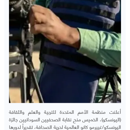
أعلنت منظمة الأمم المتحدة للتربية والعلم والثقافة
(اليونسكو)، الخميس منح نقابة الصحفيين السودانيين جائزة
اليونسكو/غييرمو كانو العالمية لحرية الصحافة، تقديراً لدورها