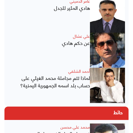
عامر الدميني
هادي المثير للجدل
علي عشال
عن حكم هادي
أحمد الشلفي
لماذا تتم مجاملة محمد الغيثي على
حساب بلد اسمه الجمهورية اليمنية؟
حائط
محمد علي محسن