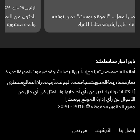
الإثنين, 25 مايو, 2026
باحثون من اليمن يدخلون سباق أبحاث ألزهايمر بدراسة
واعدة منشورة عالميا (ترجمة)
تابع أخبار محافظتك:
أمانة العاصمة
عدن
تعز
لحج
إب
أبين
البيضاء
شبوة
حضرموت
المهرة
الحديدة
ذمار
صنعاء
ريمة
المحويت
حجة
صعدة
الجوف
مأرب
عمران
الضالع
سقطرى
[ الكتابات والآراء تعبر عن رأي أصحابها ولا تمثل في أي حال من
الأحوال عن رأي إدارة الموقع بوست ]
جميع الحقوق محفوظة © 2015 - 2026
إتصل بنا
الأرشيف
من نحن