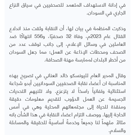
في إدانة الاستهداف المتعمد للصحفيين في سياق النزاع
الجاري في السودان.
وذكرت المنظمة في بيان لها، أن النقابة وثقت منذ اندلاع
القتال عام 2023م، وفاة 32 صحفيًا، و556 انتهاكًا ضد
العاملين في وسائل الإعلام، إلى جانب توقف عدد من
الصحف ومحطات الإذاعة عن العمل؛ مما جعل السودان
من أخطر البلدان لممارسة مهنة الصحافة.
وقال المدير العام لليونسكو خالد العناني في تصريح بهذه
المناسبة ان أعضاء نقابة الصحفيين السودانيين أبدو شجاعة
استثنائية وتفانياً راسخاً لا يتزعزع. ولا تثنيهم التحديات
الجسيمة عن العمل الدؤوب لتقديم معلومات دقيقة
ومنقذة للحياة إلى مجتمعاتهم المحلية وهي في أمس
الحاجة إليها. ووصف التزام اعضاء النقابة في هذا الشأن بانه
مثالاً ملهِماً لنا جميعاً وخدمةً أساسيةً للحقيقة والمساءلة
والسلام.