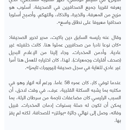
يعرفه تقريبا جميع الصحافيين في الصحيفة. أسلوب هو
مزيج من المعرفة، والخبرة، والذكاء، والتهكم. وأصبح أسلوبا
صحافيا معروفا على نطاق واسع».
وقال عنه رئيسه السابق دين باكيت، مدير تحرير الصحيفة:
«كان نوعا نادرا من صحافيين عملوا هنا. كانت خلفيته غير
عادية. وأدمن المخدرات. وجاء إلينا من الإعلام البديل
(صحف أقليات وجمعيات). لهذا، كان اختياره للعمل هنا أمرا
غير عادي للغاية في سجل صحيفة (نيويورك تايمز)».
عندما توفي كار، كان عمره 58 عاما. ورغم أنه انهار وهو في
مكتبه بما يشبه السكتة القلبية، عرف، في وقت لاحق، أن
السبب الرئيسي كان مضاعفات ناجمة من سرطان الرئة، بما
يمكن أن تكون له صلة بسنوات إدمان المخدرات. قبيل
وفاته، وصل إلى نهائي جائزة «بولتزر» للصحافة. لكنه لم يفز
بها.