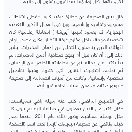
لكن، دائما، ظل زملاؤه الصحافيون يقفون إلى جانبه.
قال بيان الصحيفة عن «جائزة ديفيد كار»: «غطى نشاطات
مسرحية وثقافية وإعلامية. وبرز في المجال الأخير بالتغطية
الإخبارية، ثم بعمود (ميديا أيويشان) (معادلة إعلامية) كان
شخصية مهمة، داخل وخارج غرفة الأخبار. وكان مصدر إلهام
لأولئك الذين يناضلون للتخلي عن إدمان المخدرات. يشير
ذلك إلى، أن كار، قبل أن ينجح صحافيا، أدمن المخدرات، ثم
بدأ يكتب عن إدمانه، ثم عن محاولاته التخلص من الإدمان،
ثم نجاحه. اشتهرت التقارير التي كتبها، وفيها تفاصيل
شخصية وإنسانية. وكانت من أسباب انضمامه إلى صحيفة
«نيويورك تايمز»، ومن أسباب نجاحه فيها أيضا.
في الأسبوع الماضي، كتب عنه زميله رافي سمياسبت:
«كان كثير من الذين يعملون في صناعة الإعلام يرون كار
مثل بوصلة صحافية. وظهر ذلك عام 2011، عندما صدر
فيلم وثائقي عن صحيفة (نيويورك تايمز) تحت اسم (الصفحة
الأولى) في الفيلم الوثائقي، ظهر أسلوبه الشخصي، الذي