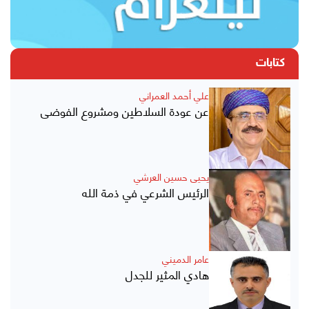
كتابات
علي أحمد العمراني
عن عودة السلاطين ومشروع الفوضى
يحيى حسين العرشي
الرئيس الشرعي في ذمة الله
عامر الدميني
هادي المثير للجدل