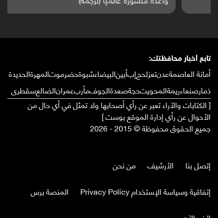
تابع أخبار محافظتك:
أمانة العاصمة
عدن
تعز
لحج
إب
أبين
البيضاء
شبوة
حضرموت
المهرة
الحديدة
ذمار
صنعاء
ريمة
المحويت
حجة
صعدة
الجوف
مأرب
عمران
الضالع
سقطرى
[ الكتابات والآراء تعبر عن رأي أصحابها ولا تمثل في أي حال من
الأحوال عن رأي إدارة الموقع بوست ]
جميع الحقوق محفوظة © 2015 - 2026
إتصل بنا
الأرشيف
من نحن
إتفاقية وسياسة الإستخدام Privacy Policy
المنصة برس
الخبر الآن