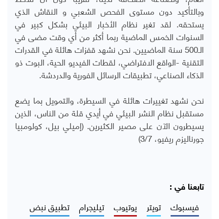
وبالتأكيد دون مستوى الفحص الشعبي و النقاش الذي
يستحقه. لقد تغير نظام الأخبار البيئي بشكل كبير في
السنوات الخمس الماضية ربما أكثر من أي وقت مضى في
الـ500 سنة الماضيين. نحن نشهد قفزات هائلة في القدرات
التقنية -الواقع الافتراضي، لقطات الفيديو الحية، البوت ذو
الذكاء الصناعي، تطبيقات الرسائل الفورية والدردشة.
نحن نشهد تغييرات هائلة في السيطرة، والتمويل بما يضع
مستقبل نظام النشر البيئي في أيدي قلة من الناس، الذين
يسيطرون الآن على مصير الكثيرين. (إميلي بيل، كولومبيا
جورناليزم ريفيو، 3/7)
تابعنا في :
فيسبوك
تويتر
يوتيوب
تيليجرام
تطبيق نبض