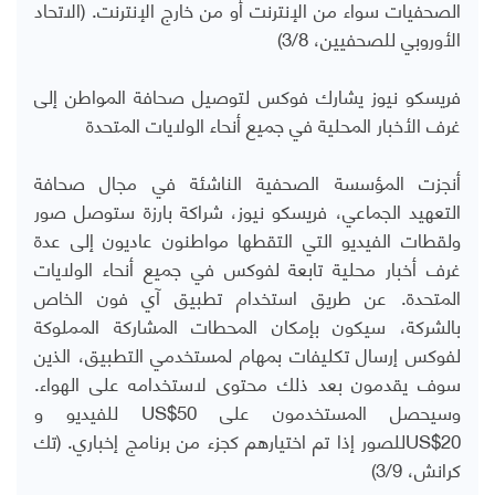
الصحفيات سواء من الإنترنت أو من خارج الإنترنت. (الاتحاد
الأوروبي للصحفيين، 3/8)
فريسكو نيوز يشارك فوكس لتوصيل صحافة المواطن إلى
غرف الأخبار المحلية في جميع أنحاء الولايات المتحدة
أنجزت المؤسسة الصحفية الناشئة في مجال صحافة
التعهيد الجماعي، فريسكو نيوز، شراكة بارزة ستوصل صور
ولقطات الفيديو التي التقطها مواطنون عاديون إلى عدة
غرف أخبار محلية تابعة لفوكس في جميع أنحاء الولايات
المتحدة. عن طريق استخدام تطبيق آي فون الخاص
بالشركة، سيكون بإمكان المحطات المشاركة المملوكة
لفوكس إرسال تكليفات بمهام لمستخدمي التطبيق، الذين
سوف يقدمون بعد ذلك محتوى لاستخدامه على الهواء.
وسيحصل المستخدمون على US$50 للفيديو و
US$20للصور إذا تم اختيارهم كجزء من برنامج إخباري. (تك
كرانش، 3/9)