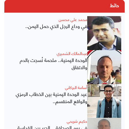
حائط
محمد علي محسن
في وداع الرجل الذي حمل اليمن..
عبدالمالك الشميري
الوحدة اليمنية.. ملحمة نُسجت بالدم
والاتفاق
أسامة البركاني
عيد الوحدة اليمنية بين الخطاب الرمزي
والواقع المنقسم..
حكيم شريحي
في يوم الصحافة .. الحبر بين القداسة