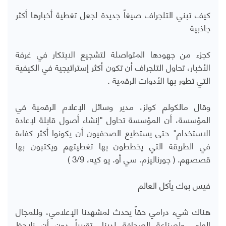
كيف تبني التلجراف صيغاً جديدة لجعل تغطية أخبارها أكثر
جاذبية
كجزء من جهودها المتواصلة لتشجيع الابتكار في غرفة
الأخبار، تحاول التلجراف أن تكون أكثر إستراتيجية في الكيفية
التي تطور بها الأدوات الرقمية .
وقال مالكولم كولز، مدير وسائل الإعلام الرقمية في
المؤسسة، أن المؤسسة تحاول "إنشاء أصول قابلة لإعادة
الاستخدام" حتى يستطيع الصحفيون أن يكونوا أكثر كفاءة
في الطريقة التي يخططون بها تغطيتهم ويكتبون بها
قصصهم. ( جورناليزم. سي أو. يو كيه، 3/9 )
فيس بوك يأكل العالم
هناك شيء درامي حقاً يحدث لمشهدنا الإعلامي، وللمجال
العام، ولصناعة الصحافة لدينا، تقريباً دون أن نلاحظ