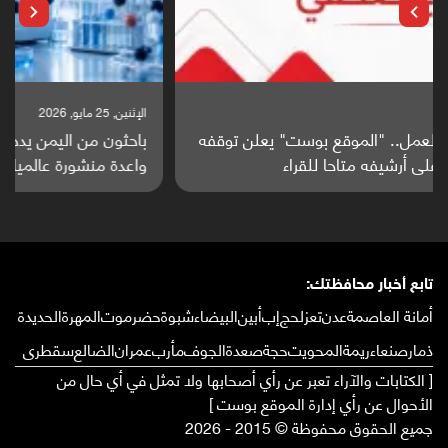
الإثنين, 25 مايو, 2026
باحثون من اليمن يدخلون سباق أبحاث ألزهايمر بدراسة
واعدة منشورة عالميا (ترجمة)
تابع أخبار محافظتك:
أمانة العاصمة
عدن
تعز
لحج
إب
أبين
البيضاء
شبوة
حضرموت
المهرة
الحديدة
ذمار
صنعاء
ريمة
المحويت
حجة
صعدة
الجوف
مأرب
عمران
الضالع
سقطرى
[ الكتابات والآراء تعبر عن رأي أصحابها ولا تمثل في أي حال من
الأحوال عن رأي إدارة الموقع بوست ]
جميع الحقوق محفوظة © 2015 - 2026