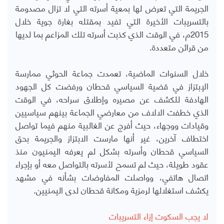
الجريمة التي تعرض لها بمعية أسرته التي لا تزال مصدومة
بالتسريبات الأخيرة التي تفيد بمقتله بغارة جوية خلال
2015م، في الوقت الذي كذبت أسرته تلك المزاعم بما لديها
من قرائن متعددة.
خلال السنوات الماضية، تعمدت جماعة الحوثي ممارسة
الإبتزاز في قضية السياسي قحطان ورفضت كل الجهود
الهادفة للكشف عن مصيره وإطلاق سراحه، في الوقت
الذي خطفت الالاف من معارضي الجماعة بينهم سياسيين
وقيادات ووجهاء، حيث أفرج عن الغالبية منهم فيما تواصل
اختطاف آخرين، غير أنها مارست الابتزاز والجريمة بحق
السياسي قحطان وأسرته بشكل لم يعرفه اليمنيون منذ
عقود طويلة، حيث لم تسمح لأسرته بالتواصل معه أو بإجراء
اتصال هاتفي، وواصلت المفاوضات بشأنه في مشهد
يكشف استغلالها لرمزية ومكانة قحطان لدى اليمنيين.
لا يجب السكوت إزاء التسريبات