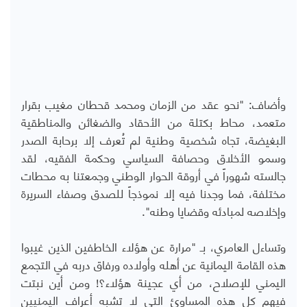
وأضاف: "نحو عقد من الزمان ومحمد قحطان مغيب بقرار
متعمد، محاط بكتلة من الأحقاد والضغائن والمناطقية
البغيضة، تجاه شخصية وطنية لم تُعرف إلا برحابة الصدر
وسمو الأخلاق وحصافة السياسي وحكمة الفقيه، لقد
جالسته شهوراً في أروقة الحوار الوطني وجمعتنا به محطات
مختلفة، فما وجدنا فيه إلا نموذجاً للصدق وصفاء السريرة
وإخلاصه لمبادئه وقضايا وطنه".
وتساءل العامري، بـ "مرارة عن هؤلاء الخاطفين الذين غيبوا
هذه القامة اليمانية عن أهله وأولاده ورفاق دربه في التجمع
اليمني للإصلاح، من أي عجينة هؤلاء؟! ومن أين نبتت
فيهم كل هذه المساوئ التي لا تشبه أعراف اليمنيين