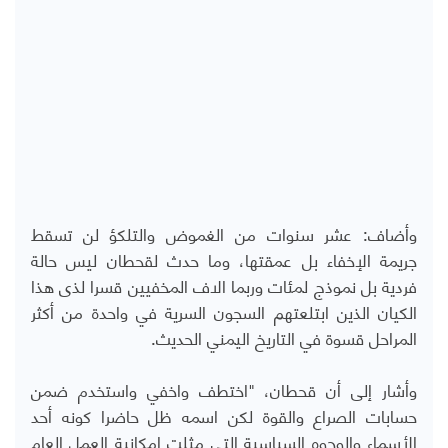
وأضاف: عشر سنوات من الغموض والتلكؤ لن تسقط
جريمة الإخفاء بل عمقتها، وما حدث لقحطان ليس حالة
فردية بل نموذج لمئات وربما الاف المخفيين قسرا لذى هذا
الكيان الذين ابتلعتهم السجون السرية في واحدة من أكثر
المراحل قسوة في التاريخ اليمني الحديث.
وأشار إلى أن قحطان، "اختطف واخفي واستخدم ضمن
حسابات الصراع والقوة لكن اسمه ظل حاضرا كونه أحد
الأسماء والوجوه السياسية التي مثلت إمكانية العمل العام