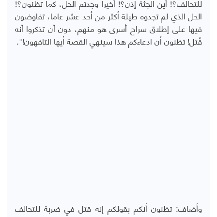
للتحالف؟! أين الجثة إذن؟! أخيراً وجدتم الحل، كما تظنون؟!
الحل الذي لم تجدوه طيلة أكثر من أحد عشر عاما، تفاوضون
فيها على إطلاق سراح أسرى هو منهم، دون أن تذكروا أنه
قُتل! تظنون أن ادعاءكم هذا سينهي القصة أيها التافهون!".
وأضاف: تظنون أنكم بقولكم إنه قتل في ضربة للتحالف