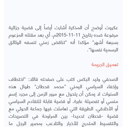
عكروت أوضح أن المذكرة أشارت أيضاً إلى قضية جزائية
مرفوعة ضده بتاريخ 11-11-2015م، أي بعد مقتله المزعوم
بسبعة أشهر" مؤكدا أنه "تناقض زمني تنسفه الوثائق
الرسمية نفسها".
تعميق الجريمة
الصحفي وليد البكس كتب على صفحته قائلا: "اختطاف
وإخفاء السياسي اليمني "محمد قحطان" طوال هذه
السنوات لا يمكن أن يتحول مع مرور الزمن إلى مجرد إسم
منسي أو تفصيلة عابرة، أو قضية قابلة للتقادم السياسي
أو الأخلاقي. الطريقة التي تعاملت فيها جماعة الحوثي مع
قضية -قحطان تحديدا- بين المراوحة في التصريحات
والتقسيط المتدرج للأخبار والتلاعب بمصير الرجل ما