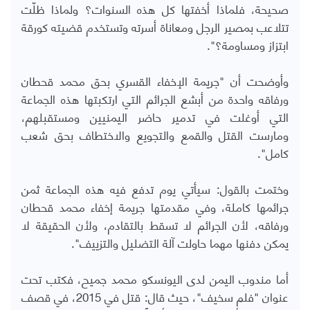
صحيحة، فلماذا أخفتها كل هذه السنوات؟ ولماذا ظلّت
تتلاعب بمصير الرجل ومعاناة أسرته وتستخدم قضيته كورقة
ابتزاز ومساومة؟".
وأوضحت أن "جريمة الإخفاء القسري بحق محمد قحطان
ورفاقه واحدة من أبشع الجرائم التي ارتكبتها هذه الجماعة
التي أوغلت في تدمير حاضر اليمنيين ومستقبلهم،
ومارست القتل والقمع والتجويع والاختطاف بحق شعب
كامل".
وختمت بالقول: سيأتي يوم تدفع فيه هذه الجماعة ثمن
جرائمها كاملة، وفي مقدمتها جريمة إخفاء محمد قحطان
ورفاقه، لأن الجرائم لا تسقط بالتقادم، ولأن الحقيقة لا
يمكن دفنها مهما حاولت آلة التضليل والتزييف".
أما مندوب اليمن لدى اليونسكو محمد جميح، فكتب تحت
عنوان "فلم سخيف"، حيث قال: قتل في 2015، في قصف