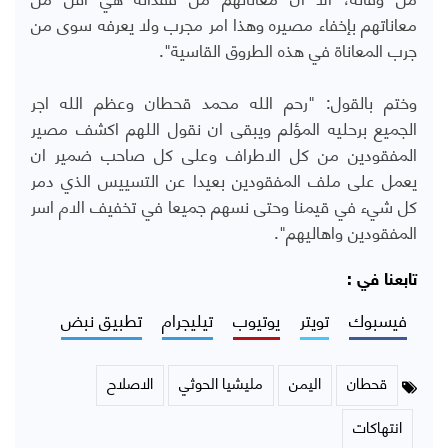
معاناتهم بإخفاء مصيره وهذا امر مجرب ولا يعرفه سوى من
جرب المعاناة في هذه الطروق القاسية".
وختم بالقول: "رحم الله محمد قحطان وعظم الله اجر
الجميع برحليه المؤلم ويبقى ان نقول اللهم اكشف مصير
المفقودين من كل الاطراف وعلى كل صاحب ضمير ان
يعمل على ملف المفقودين بعيدا عن التسييس الذي دمر
كل شيء في قيمنا وحتى نسهم جميعا في تخفيف الام اسر
المفقودين واهاليهم".
تابعنا في :
فيسبوك
تويتر
يوتيوب
تيليجرام
تطبيق نبض
قحطان
اليمن
مليشيا الحوثي
الاصلاح
انتهاكات