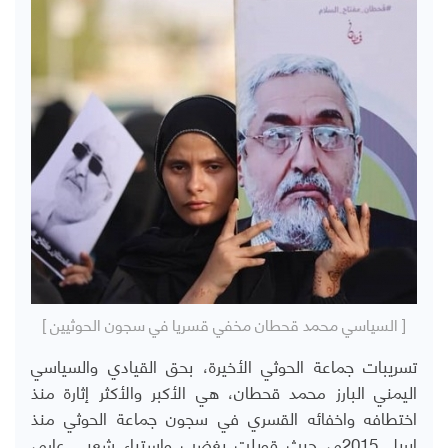
[ السياسي محمد قحطان مخفي قسريا في سجون الحوثيين ]
تسريبات جماعة الحوثي الأخيرة، بحق القيادي والسياسي
اليمني البارز محمد قحطان، هي الأكبر والأكثر إثارة منذ
اختطافه واخفائه القسري في سجون جماعة الحوثي منذ
ابريل 2015م، حيث قوبلت بغضب واستياء شعبي عارم،