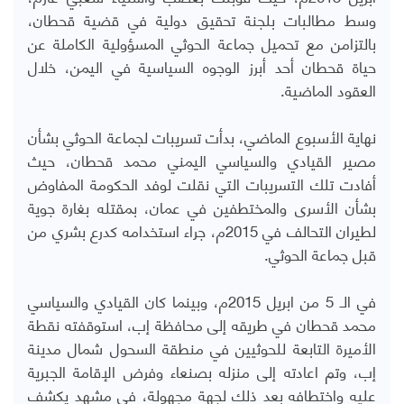
وسط مطالبات بلجنة تحقيق دولية في قضية قحطان،
بالتزامن مع تحميل جماعة الحوثي المسؤولية الكاملة عن
حياة قحطان أحد أبرز الوجوه السياسية في اليمن، خلال
العقود الماضية.
نهاية الأسبوع الماضي، بدأت تسريبات لجماعة الحوثي بشأن
مصير القيادي والسياسي اليمني محمد قحطان، حيث
أفادت تلك التسريبات التي نقلت لوفد الحكومة المفاوض
بشأن الأسرى والمختطفين في عمان، بمقتله بغارة جوية
لطيران التحالف في 2015م، جراء استخدامه كدرع بشري من
قبل جماعة الحوثي.
في الـ 5 من ابريل 2015م، وبينما كان القيادي والسياسي
محمد قحطان في طريقه إلى محافظة إب، استوقفته نقطة
الأميرة التابعة للحوثيين في منطقة السحول شمال مدينة
إب، وتم اعادته إلى منزله بصنعاء وفرض الإقامة الجبرية
عليه واختطافه بعد ذلك لجهة مجهولة، في مشهد يكشف