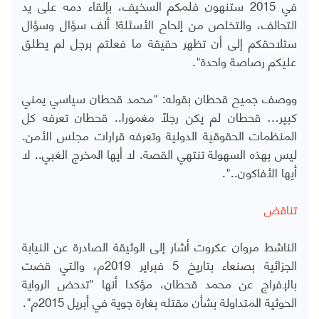
في 2015 ستنهون فلمكم السخيف، بإلقاء دمه على يد
التحالف، والتخلص من إلحاح الأسئلة! ألف سؤال وسؤال
ستلاحقكم إلى أن تظهر حقيقة ما فعلتم برجل لم يطلق
عليكم رصاصة واحدة".
ووصف جميح قحطان بقوله: "محمد قحطان سياسي يمني
كبير… قحطان لم يكن رجلاً مغمورا.. قحطان تعرفه كل
المنظمات الحقوقية الدولية وتعرفه قرارات مجلس الأمن.
ليس بهذه السهولة تنتهي القصة. لا أيها المخرج الغبي.. لا
أيها الأفاكون..".
تناقض
الناشط مروان عكروت أشار إلى الوثيقة الصادرة عن النيابة
الجزائية بصنعاء بتاريخ 5 فبراير 2019م، والتي قضت
بالإفراج عن محمد قحطان، مؤكدا أنها "تدحض الرواية
الحوثية المتداولة بشأن مقتله بغارة جوية في أبريل 2015م".