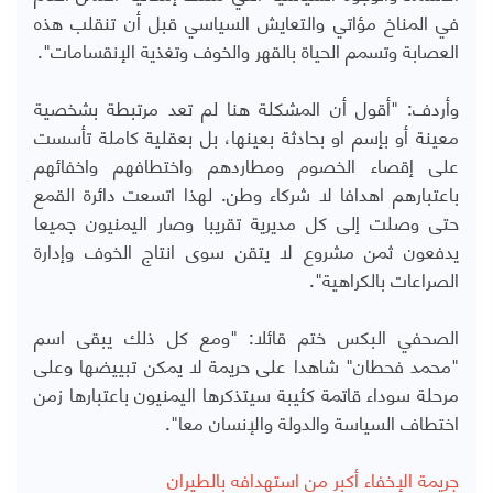
في المناخ مؤاتي والتعايش السياسي قبل أن تنقلب هذه
العصابة وتسمم الحياة بالقهر والخوف وتغذية الإنقسامات".
وأردف: "أقول أن المشكلة هنا لم تعد مرتبطة بشخصية
معينة أو بإسم او بحادثة بعينها، بل بعقلية كاملة تأسست
على إقصاء الخصوم ومطاردهم واختطافهم واخفائهم
باعتبارهم اهدافا لا شركاء وطن. لهذا اتسعت دائرة القمع
حتى وصلت إلى كل مديرية تقريبا وصار اليمنيون جميعا
يدفعون ثمن مشروع لا يتقن سوى انتاج الخوف وإدارة
الصراعات بالكراهية".
الصحفي البكس ختم قائلا: "ومع كل ذلك يبقى اسم
"محمد فحطان" شاهدا على حريمة لا يمكن تبييضها وعلى
مرحلة سوداء قاتمة كئيبة سيتذكرها اليمنيون باعتبارها زمن
اختطاف السياسة والدولة والإنسان معا".
جريمة الإخفاء أكبر من استهدافه بالطيران