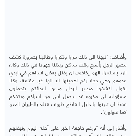
وأضاف: "نبهنا الى ذلك مرارا وتكرارا وطالبنا بضرورة كشف
مصير الرجل بأسرع وقت ممكن وبذلنا جهودا في ذلك وكان
الرد باستمرار انهم يخافون ان يقتل بعض اسراهم في ايدي
عدوهم وهي حجة رغم اهميتها الا انها غير مقنعة، وكنا
نقول اكشفوا مصير الرجل ودعوا اعدائكم يتحملون
مسؤولية اي مكروه قد يحصل لاي من اسراكم ويكفكم
فقط ان تبينوا بالدليل القاطع ظروف قتله بالطيران العدو
كما تقولون".
وأشار إلى أنه "ورغم فاجعة الخبر على أهله اليوم وتيقنهم
من وفاته، الا أن معاناتهم من فقدانه هي اقل من