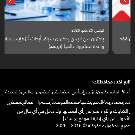
الإثنين, 25 مايو, 2026
باحثون من اليمن يدخلون سباق أبحاث ألزهايمر بدراسة
واعدة منشورة عالميا (ترجمة)
تابع أخبار محافظتك:
أمانة العاصمة
عدن
تعز
لحج
إب
أبين
البيضاء
شبوة
حضرموت
المهرة
الحديدة
ذمار
صنعاء
ريمة
المحويت
حجة
صعدة
الجوف
مأرب
عمران
الضالع
سقطرى
[ الكتابات والآراء تعبر عن رأي أصحابها ولا تمثل في أي حال من
الأحوال عن رأي إدارة الموقع بوست ]
جميع الحقوق محفوظة © 2015 - 2026