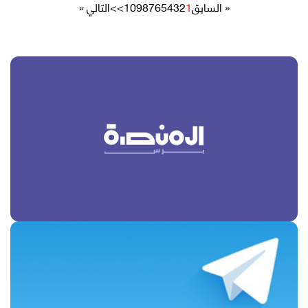
« السابق
1
2
3
4
5
6
7
8
9
10
>>
التالي »