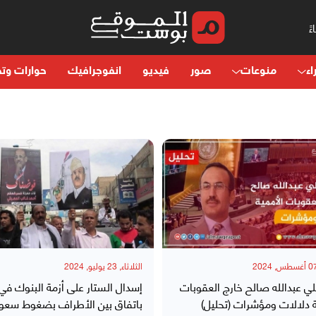
اء
منوعات
صور
فيديو
انفوجرافيك
حوارات وتح
الثلاثاء, 23 يوليو, 2024
ي عبدالله صالح خارج العقوبات
إسدال الستار على أزمة البنوك في
 دلالات ومؤشرات (تحليل)
باتفاق بين الأطراف بضغوط سعود