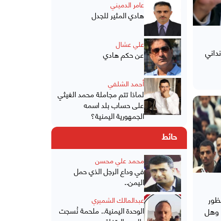
عامر الدميني
هادي المثير للجدل
علي عشال
داني
عن حكم هادي
أحمد الشلفي
لماذا تتم مجاملة محمد الغيثي
على حساب بلد اسمه
الجمهورية اليمنية؟
حائط
محمد علي محسن
في وداع الرجل الذي حمل
اليمن..
ظور
عبدالمالك الشميري
الوحدة اليمنية.. ملحمة نُسجت
 وهل
بالدم والاتفاق