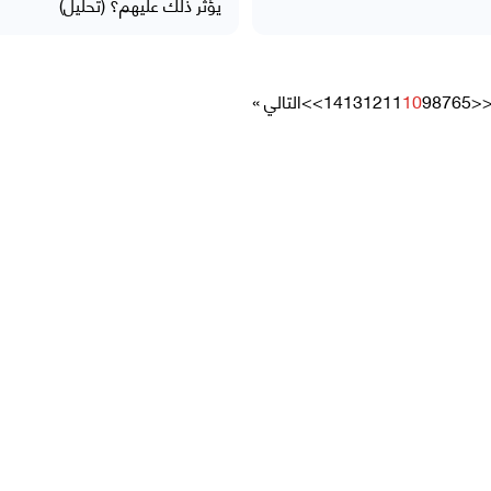
يؤثر ذلك عليهم؟ (تحليل)
<
5
6
7
8
9
10
11
12
13
14
>>
التالي »