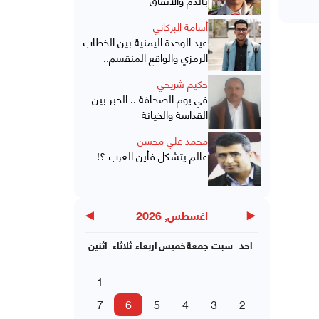
أسامة البركاني
عيد الوحدة اليمنية بين الخطاب
الرمزي والواقع المنقسم..
حكيم شريحي
في يوم الصحافة .. الحبر بين
القداسة والخيانة
محمد علي محسن
عالم يتشكل فأين العرب ؟!
▶
◀
اغسطس, 2026
احد
سبت
جمعة
خميس
اربعاء
ثلاثاء
اثنين
1
7
6
5
4
3
2