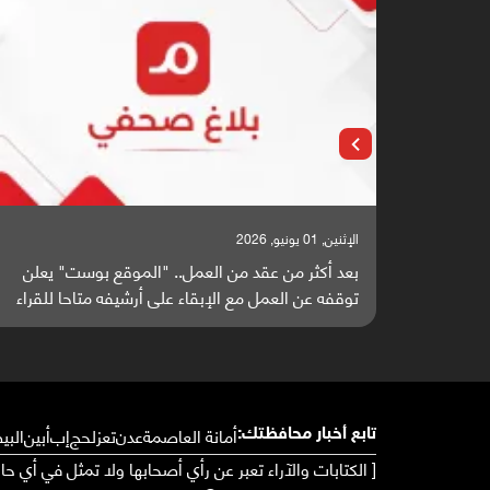
الإثنين, 25 مايو, 2026
وقع بوست" يعلن
باحثون من اليمن يدخلون سباق أبحاث ألزهايمر
يفه متاحا للقراء
واعدة منشورة عالميا (ترجمة)
أمانة العاصمة
عدن
تعز
لحج
إب
أبين
البي
تابع أخبار محافظتك:
[ الكتابات والآراء تعبر عن رأي أصحابها ولا تمثل في أي ح