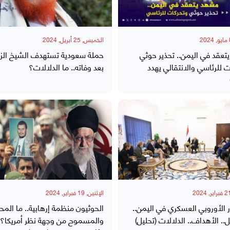
الخميس, 25 أبريل, 2024
عقد في اليمن.. تحذير حوثي
حملة سعودية تستهدف الشيخ الزن
 للرئاسي والانتقالي يهدد
بعد وفاته.. ما الدلالات؟
الإثنين, 19 فبراير, 2024
الأوروبي العسكري في اليمن..
الحوثيون منظمة إرهابية.. ما المح
.. الأهداف.. الدلالات (تحليل)
والمسموح من وجهة نظر أمريكا؟