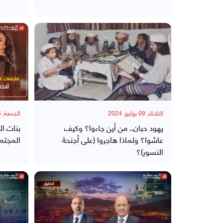
الثلاثاء, 09 يوليو, 2024
الجمعة, 05 يوليو, 2024
يهود حبان.. من أين جاءوا؟ وكيف
بنات ال
عاشوا؟ ولماذا هاجروا (على أجنحة
المجتمع
النسور)؟