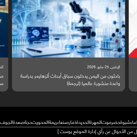
السبت, 23 مايو, 2026
 بدراسة
صراع دولي يتصاعد قرب اليمن والبحر الأحمر يتحول إلى
ساحة مواجهة عالمية (ترجمة)
ضاء
شبوة
حضرموت
المهرة
الحديدة
ذمار
صنعاء
ريمة
المحويت
حجة
صعدة
الجوف
م
ال من الأحوال عن رأي إدارة الموقع بوست ]