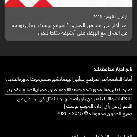
الإثنين, 25 مايو, 2026
باحثون من اليمن يدخلون سباق أبحاث ألزهايمر بدراسة
واعدة منشورة عالميا (ترجمة)
تابع أخبار محافظتك:
أمانة العاصمة
عدن
تعز
لحج
إب
أبين
البيضاء
شبوة
حضرموت
المهرة
الحديدة
ذمار
صنعاء
ريمة
المحويت
حجة
صعدة
الجوف
مأرب
عمران
الضالع
سقطرى
[ الكتابات والآراء تعبر عن رأي أصحابها ولا تمثل في أي حال من
الأحوال عن رأي إدارة الموقع بوست ]
جميع الحقوق محفوظة © 2015 - 2026
إتصل بنا
الأرشيف
من نحن