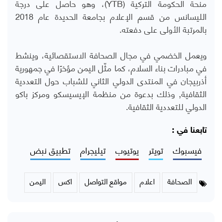
منحة الحكومة التركية (
YTB
)، وهو حاصل على درجة
الليسانس من قسم الإعلام بجامعة الحديدة عام 2018
بالمرتبة الأولى على دفعته.
ويعمل الخضمي في مجال الصحافة الاستقصائية، وينشط
في مبادرات بناء السلام، كما مثّل اليمن مؤخرًا في جمهورية
أذربيجان في المنتدى الدولي الثاني للشباب حول التعددية
الثقافية٬ وذلك بدعوة من منظمة الإيسيسكو ومركز باكو
الدولي للتعددية الثقافية.
تابعنا في :
فيسبوك
تويتر
يوتيوب
تيليجرام
تطبيق نبض
الصحافة
اعلام
مواقع التواصل
اكس
اليمن