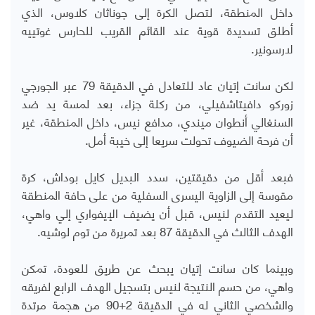
داخل المنطقة، لتصل الكرة إلى جوناثان كلاوس، الذي
أطلق تسديدة قوية عند القائم القريب للحارس غوتييه
لارسونير.
لكن سانت إتيان عاد للتعادل في الدقيقة 79 عبر الجورجي
زوركو دافيتاشفيلي، من ركلة جزاء، بعد لمسة يد ضد
السنغالي أنطوان ميندي، مدافع نيس، داخل المنطقة، غير
أن فرحة الضيوف تحولت سريعا إلى خيبة أمل.
فبعد أقل من دقيقتين، سدد البديل كايل بوداش، كرة
مقوسة إلى الزاوية اليسرى السفلية من على حافة المنطقة
ليعيد التقدم لنيس، قبل أن يضيف الإيفواري إلي واهي،
الهدف الثالث في الدقيقة 87 بعد تمريرة من توم لوشيه.
وبينما كان سانت إتيان يبحث عن طريق للعودة، تمكن
واهي، من حسم النتيجة لنيس بتسجيل الهدف الرابع لفريقه
والشخصي الثاني له في الدقيقة 2+90 من هجمة مرتدة