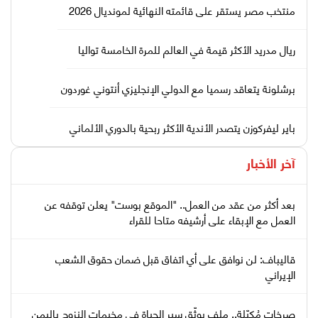
منتخب مصر يستقر على قائمته النهائية لمونديال 2026
ريال مدريد الأكثر قيمة في العالم للمرة الخامسة تواليا
برشلونة يتعاقد رسميا مع الدولي الإنجليزي أنتوني غوردون
باير ليفركوزن يتصدر الأندية الأكثر ربحية بالدوري الألماني
آخر الأخبار
بعد أكثر من عقد من العمل.. "الموقع بوست" يعلن توقفه عن
العمل مع الإبقاء على أرشيفه متاحا للقراء
قاليباف: لن نوافق على أي اتفاق قبل ضمان حقوق الشعب
الإيراني
صرخات مُكبّلة.. ملف يوثّق سير الحياة في مخيمات النزوح باليمن