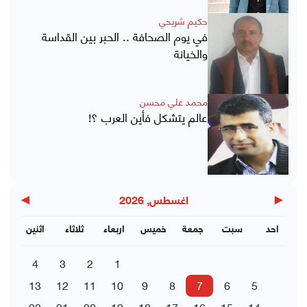
حكيم شريحي
في يوم الصحافة .. الحبر بين القداسة
والخيانة
محمد علي محسن
عالم يتشكل فأين العرب ؟!
▶
◀
اغسطس, 2026
احد
سبت
جمعة
خميس
اربعاء
ثلاثاء
اثنين
4
3
2
1
13
12
11
10
9
8
7
6
5
22
21
20
19
18
17
16
15
14