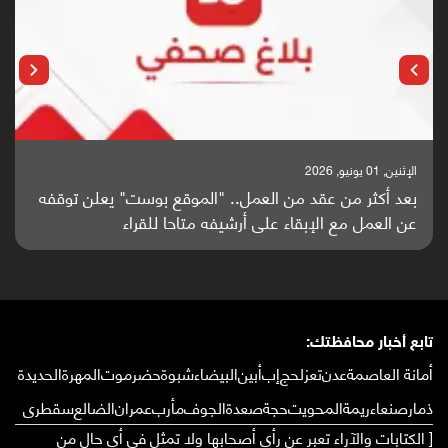
الإثنين, 25 مايو, 2026
باحثون من اليمن يدخلون سباق أبحاث ألزهايمر بدراسة
واعدة منشورة عالميا (ترجمة)
تابع أخبار محافظتك:
أمانة العاصمة
عدن
تعز
لحج
إب
أبين
البيضاء
شبوة
حضرموت
المهرة
الحديدة
ذمار
صنعاء
ريمة
المحويت
حجة
صعدة
الجوف
مأرب
عمران
الضالع
سقطرى
[ الكتابات والآراء تعبر عن رأي أصحابها ولا تمثل في أي حال من