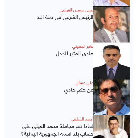
يحيى حسين العرشي
الرئيس الشرعي في ذمة الله
عامر الدميني
هادي المثير للجدل
علي عشال
عن حكم هادي
أحمد الشلفي
لماذا تتم مجاملة محمد الغيثي على
حساب بلد اسمه الجمهورية اليمنية؟