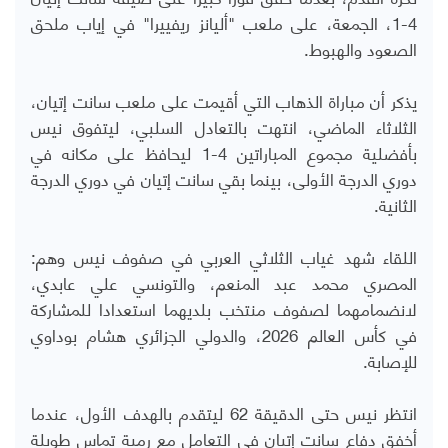
4-1، الجمعة، على ملعب "أليانز ريفييرا" في إياب ملحق
الصعود والهبوط.
يذكر أن مباراة الذهاب التي أقيمت على ملعب سانت إتيان،
الثلاثاء الماضي، انتهت بالتعادل السلبي، ليتفوق نيس
بأفضلية مجموع المباراتين 4-1 ليحافظ على مكانه في
دوري الدرجة الأولى، بينما بقي سانت إتيان في دوري الدرجة
الثانية.
اللقاء شهد غياب الثلاثي العربي في صفوف نيس وهم:
المصري محمد عبد المنعم، والتونسي علي عابدي،
لانضمامهما لصفوف منتخب بلديهما استعدادا للمشاركة
في كأس العالم 2026، والدولي الجزائري هشام بوداوي
للإصابة.
انتظر نيس حتى الدقيقة 62 ليتقدم بالهدف الأول، عندما
أخفق دفاع سانت إتيان في التعامل مع رمية تماس طويلة