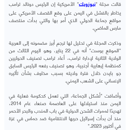
قالت مجلة "
" الأمريكية إن الرئيس دونالد ترامب
نيوزويك
يخاطر بالفشل في اليمن على وقع القصف الأمريكي على
مواقع جماعة الحوثي الذي أمر بها والتي بدأت منتصف
مارس الماضي.
وذكرت المجلة في تحليل لها ترجم أبرز مضمونه إلى العربية
"الموقع بوست" أنه في 22 يناير، وهو اليوم الثالث من
الولاية الثانية لإدارة ترامب، أعاد ترامب تصنيف الحوثيين
كمنظمة إرهابية أجنبية، وهو تصنيف رفعه الرئيس السابق
جو بايدن خلال فترة ولايته بسبب مخاوف بشأن تأثيره
الإنساني على الشعب اليمني.
وأضافت "تُشكل الجماعة، التي تعمل كحكومة فعلية في
اليمن منذ استيلائها على العاصمة صنعاء عام 2014،
تهديدًا لممرات الشحن الدولية في باب المندب والبحر الأحمر
منذ أن بدأت إسرائيل حربها الانتقامية ضد حماس في غزة
في أكتوبر 2023."