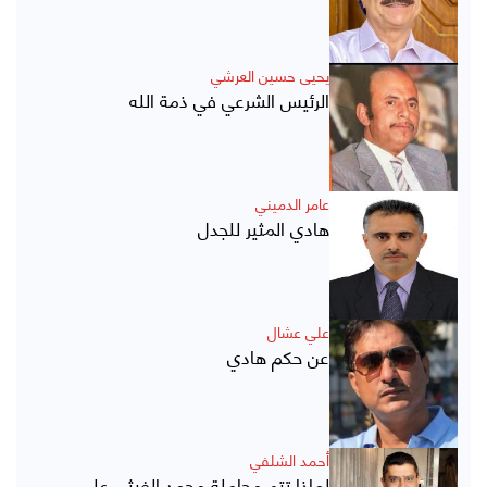
يحيى حسين العرشي
الرئيس الشرعي في ذمة الله
عامر الدميني
هادي المثير للجدل
علي عشال
عن حكم هادي
أحمد الشلفي
لماذا تتم مجاملة محمد الغيثي على