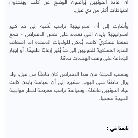
أن قادة الحوثيين يُراقبون الوضع عن كثب ويتخذون
احتياطاتٍ أكثر من ذي قبل.
وأشارت إلى أن استراتيجية ترامب تُشبه إلى حدٍ كبير
استراتيجية بايدن التي تعتمد على نفس الافتراض - فمع
ضغطٍ عسكريٍّ كافٍ، يُمكن للولايات المتحدة إما إضعاف
القدرة العسكرية للحوثيين إلى حدٍّ يُثير إزعاجًا طفيفًا، أو إجبار
الجماعة على وقف الهجمات تمامًا.
وحسب المجلة فإن هذا الافتراض كان خاطئًا من قبل، ولا
يزال خاطئًا حتى اليوم. مشيرة إلى أن سياسة بايدن كانت
تجاه الحوثيين فاشلة، وسياسة ترامب معرضة لخطر مواجهة
النتيجة نفسها.
تابعنا في :