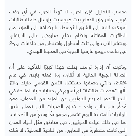
وحسب التحليل فإن الحرب لا تهدأ الحرب في أي وقت
قريب، وأمر وزير الدفاع بيت هيجسيث بإرسال حاملة طائرات
أمريكية ثانية إلى الشرق الأوسط، بالإضافة إلى المزيد من
الطائرات المقاتلة ونظام دفاع صاروخي عالي الارتفاع.
وينتشر الآن حوالي ثلث أسطول واشنطن من قاذفات بي-2
في قاعدة دييغو غارسيا الجوية في المحيط الهندي.
وذكرت أن إدارة ترامب بذلت جهدًا كبيرًا للتأكيد على أن
الحملة الجوية الحالية لا تُقارن بما فعله بايدن في عام
2024، والتي وصفها مستشار الأمن القومي مايك والتز
بأنها "هجمات طائشة" لم تُسهم في حماية حرية الملاحة في
البحر الأحمر أو ردع الحوثيين عن المزيد من العدوان. وهو
مُحقٌّ في جانبٍ واحد - فحزم الضربات التي تعمل عليها
الولايات المتحدة اليوم تشمل مجموعةً أوسع من الأهداف،
بما في ذلك قيادة الحوثيين، في مناطق مثل أحياء المدن
التي كانت محظورةً في السابق. من الناحية العملية، لا شك