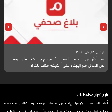
الإثنين, 25 مايو, 2026
باحثون من اليمن يدخلون سباق أبحاث ألزهايمر بدراسة
واعدة منشورة عالميا (ترجمة)
تابع أخبار محافظتك:
أمانة العاصمة
عدن
تعز
لحج
إب
أبين
البيضاء
شبوة
حضرموت
المهرة
الحديدة
ذمار
صنعاء
ريمة
المحويت
حجة
صعدة
الجوف
مأرب
عمران
الضالع
سقطرى