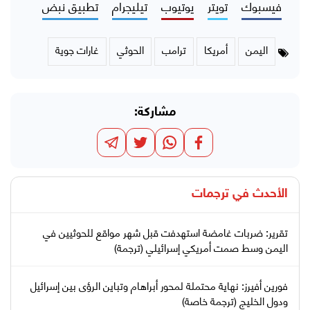
فيسبوك
تويتر
يوتيوب
تيليجرام
تطبيق نبض
اليمن
أمريكا
ترامب
الحوثي
غارات جوية
مشاركة:
الأحدث في
ترجمات
تقرير: ضربات غامضة استهدفت قبل شهر مواقع للحوثيين في
اليمن وسط صمت أمريكي إسرائيلي (ترجمة)
فورين أفيرز: نهاية محتملة لمحور أبراهام وتباين الرؤى بين إسرائيل
ودول الخليج (ترجمة خاصة)