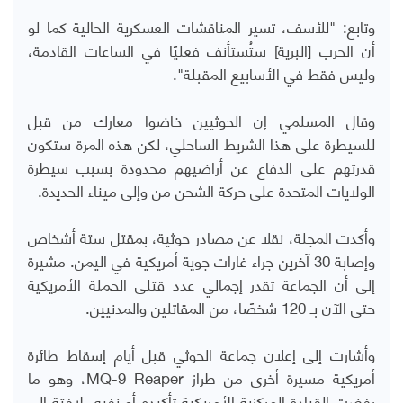
وتابع: "للأسف، تسير المناقشات العسكرية الحالية كما لو
أن الحرب [البرية] ستُستأنف فعليًا في الساعات القادمة،
وليس فقط في الأسابيع المقبلة".
وقال المسلمي إن الحوثيين خاضوا معارك من قبل
للسيطرة على هذا الشريط الساحلي، لكن هذه المرة ستكون
قدرتهم على الدفاع عن أراضيهم محدودة بسبب سيطرة
الولايات المتحدة على حركة الشحن من وإلى ميناء الحديدة.
وأكدت المجلة، نقلا عن مصادر حوثية، بمقتل ستة أشخاص
وإصابة 30 آخرين جراء غارات جوية أمريكية في اليمن. مشيرة
إلى أن الجماعة تقدر إجمالي عدد قتلى الحملة الأمريكية
حتى الآن بـ 120 شخصًا، من المقاتلين والمدنيين.
وأشارت إلى إعلان جماعة الحوثي قبل أيام إسقاط طائرة
أمريكية مسيرة أخرى من طراز
MQ-9 Reaper
، وهو ما
رفضت القيادة المركزية الأمريكية تأكيده أو نفيه، لافتة إلى