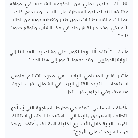
80 ألف جندي يمني من الحكومة الشرعية في مواقع
مختلفة للتحرك نحو السيطرة على البلاد. وسيدعم ذلك...
عمليات مراقبة بطائرات بدون طيار وتغطية جوية من الجانب
الأمريكي. وقد دار نقاش جاد في هذا الشأن، وأتوقع حدوث
ذلك"
وأردف: "أعتقد أننا ربما نكون على وشك بدء العد التنازلي
لنهاية [الحوثيين]، وقد دفعوا الأمور إلى هذا الحد."
وأشار فارع المسلمي الباحث في معهد تشاتام هاوس،
لاستعدادات لتجدد القتال البري في الشمال، قرب الجوف
وصعدة، وفي الجنوب قرب تعز.
وأضاف المسلمي: "هذه هي خطوط المواجهة التي يُسلّحها
التحالف [السعودي والإماراتي]، استعدادًا لاحتمال استئناف
القوات البرية خلال الأسابيع القليلة المقبلة، وأعتقد أن هذا
هو ما سيحدث على الأرجح".