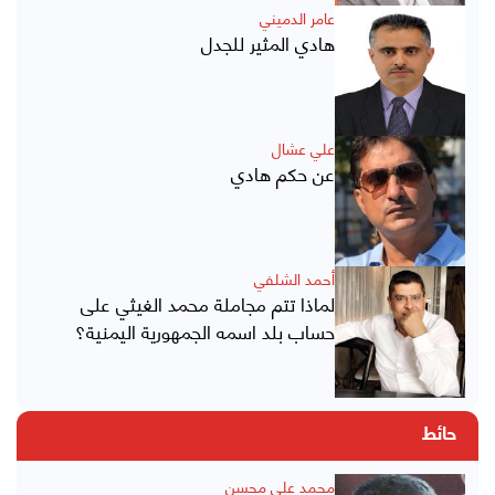
عامر الدميني
هادي المثير للجدل
علي عشال
عن حكم هادي
أحمد الشلفي
لماذا تتم مجاملة محمد الغيثي على
حساب بلد اسمه الجمهورية اليمنية؟
حائط
محمد علي محسن