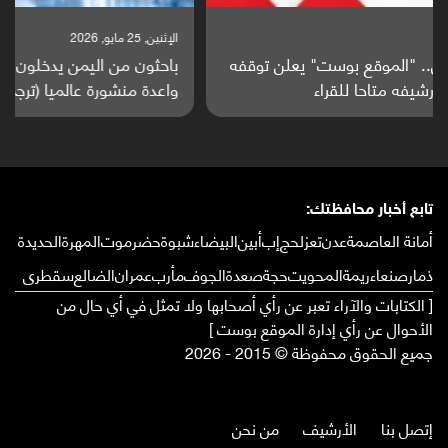
الإثنين, 25 مايو, 2026
باحثون من اليمن يدخلون سباق أبحاث ألزهايمر بدراسة
واعدة منشورة عالميا (ترجمة)
تابع أخبار محافظتك:
أمانة العاصمة
عدن
تعز
لحج
إب
أبين
البيضاء
شبوة
حضرموت
المهرة
الحديدة
ذمار
صنعاء
ريمة
المحويت
حجة
صعدة
الجوف
مأرب
عمران
الضالع
سقطرى
[ الكتابات والآراء تعبر عن رأي أصحابها ولا تمثل في أي حال من
الأحوال عن رأي إدارة الموقع بوست ]
جميع الحقوق محفوظة © 2015 - 2026
إتصل بنا
الأرشيف
من نحن