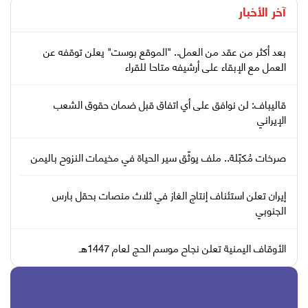
آخر الأخبار
بعد أكثر من عقد من العمل.. "الموقع بوست" يعلن توقفه عن
العمل مع الإبقاء على أرشيفه متاحا للقراء
قاليباف: لن نوافق على أي اتفاق قبل ضمان حقوق الشعب
الإيراني
صرخات مُكبّلة.. ملف يوثّق سير الحياة في مخيمات النزوح باليمن
إيران تعلن استئناف إنتاج الغاز في ثلاث منصات بحقل بارس
الجنوبي
الأوقاف اليمنية تعلن نجاح موسم الحج لعام 1447هـ