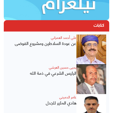
كتابات
علي أحمد العمراني
عن عودة السلاطين ومشروع الفوضى
يحيى حسين العرشي
الرئيس الشرعي في ذمة الله
عامر الدميني
هادي المثير للجدل