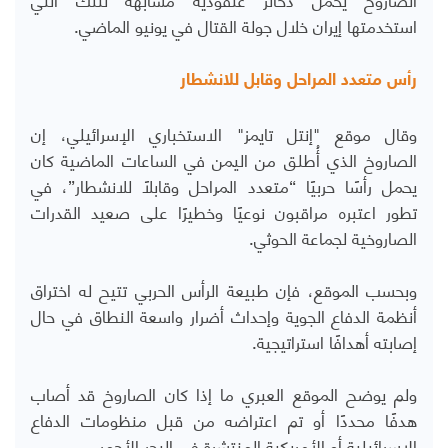
استخدمتها إيران خلال جولة القتال في يونيو الماضي.
رأس متعدد المراحل وقابل للانشطار
وقال موقع "إنتل تايمز" الاستخباري الإسرائيلي، إن
الصاروخ الذي أُطلق من اليمن في الساعات الماضية كان
يحمل رأسًا حربيًا “متعدد المراحل وقابلًا للانشطار”، في
تطور اعتبره مراقبون نوعيًا وخطيرًا على صعيد القدرات
الصاروخية لجماعة الحوثي.
وبحسب الموقع، فإن طبيعة الرأس الحربي تتيح له اختراق
أنظمة الدفاع الجوية وإحداث أضرار واسعة النطاق في حال
إصابته أهدافًا استراتيجية.
ولم يوضح الموقع العبري ما إذا كان الصاروخ قد أصاب
هدفًا محددًا أو تم اعتراضه من قبل منظومات الدفاع
الإسرائيلية أو الأمريكية المنتشرة في البحر الأحمر.