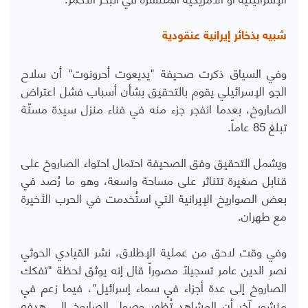
شبيه بذخائر إيرانية عنقودية
وفي السياق ذكرت صحيفة "يديعوت أحرونوت" أن سلاح
الجو الإسرائيلي يقوم بالتحقيق بشأن أسباب فشل اعتراض
الصاروخ، بعدما انفجر جزء منه في فناء منزل سيدة مسنّة
تبلغ 85 عاماً.
ويشمل التحقيق وفق الصحيفة احتمال احتواء الصاروخ على
قنابل صغيرة تتناثر على مساحة واسعة، وهو ما رُصد في
بعض الصواريخ الإيرانية التي استُخدمت في الحرب الأخيرة
مع طهران.
وفي وقت لاحق من عملية الإطلاق، نشر القيادي الحوثي
نصر الدين عامر تسجيلاً مصوراً قال إنه يوثق لحظة "تفكك
الصاروخ إلى عدة أجزاء في سماء إسرائيل"، فيما زعم في
منشور آخر أن المشاهد تُظهر وصول الصاروخ إلى هدفه