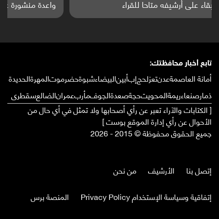
واعدة منشورة عالميا (ترجمة)
تابع أخبار محافظتك:
أمانة العاصمة
عدن
تعز
لحج
إب
أبين
البيضاء
شبوة
حضرموت
المهرة
الحديدة
ذمار
صنعاء
ريمة
المحويت
حجة
صعدة
الجوف
مأرب
عمران
الضالع
سقطرى
[ الكتابات والآراء تعبر عن رأي أصحابها ولا تمثل في أي حال من
الأحوال عن رأي إدارة الموقع بوست ]
جميع الحقوق محفوظة © 2015 - 2026
إتصل بنا
الأرشيف
من نحن
إتفاقية وسياسة الإستخدام Privacy Policy
المنصة برس