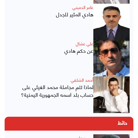
عامر الدميني
هادي المثير للجدل
علي عشال
عن حكم هادي
أحمد الشلفي
لماذا تتم مجاملة محمد الغيثي على
حساب بلد اسمه الجمهورية اليمنية؟
حائط
محمد علي محسن