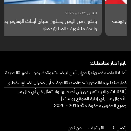
الإثنين, 25 مايو, 2026
باحثون من اليمن يدخلون سباق أبحاث ألزهايمر بدراسة
واعدة منشورة عالميا (ترجمة)
تابع أخبار محافظتك:
أمانة العاصمة
عدن
تعز
لحج
إب
أبين
البيضاء
شبوة
حضرموت
المهرة
الحديدة
ذمار
صنعاء
ريمة
المحويت
حجة
صعدة
الجوف
مأرب
عمران
الضالع
سقطرى
[ الكتابات والآراء تعبر عن رأي أصحابها ولا تمثل في أي حال من
الأحوال عن رأي إدارة الموقع بوست ]
جميع الحقوق محفوظة © 2015 - 2026
إتصل بنا
الأرشيف
من نحن