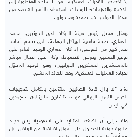
إذ تُخصَّص القدرات العسكرية -من الأسلحة المتطورة إلى
الذخيرة والتعزيزات- للوحدات المرتبطة بالأسر القادمة من
معقل الحوثيين في صعدة وما حولها.
ومثل مقتل رئيس هيئة الأركان لدى الحوثيين، محمد
الغماري، ضربة قاسية لهياكل الجماعة، التي تتسم أساساً
بقدر كبير من الفوضى؛ إذ كان الغماري الوحيد القادر على
توفير التنسيق وفرض الانضباط، وكان على اتصال مباشر
بالمستشارين العسكريين الإيرانيين، وهو الوحيد المخوّل
بقيادة العمليات العسكرية. وفقا للقائد المنشق.
وزاد "لا يزال قادة الحوثيين ملتزمين بالكامل بتوجيهات
الحرس الثوري الإيراني عبر مستشارين ما يزالون موجودين
في اليمن.
ولفت إلى أن الضغط المتزايد على السعودية ليس مجرد
مناورة حوثية للحصول على أموال إضافية من الرياض، بل
هو أيضاً جزء من هدف إيراني واسع.