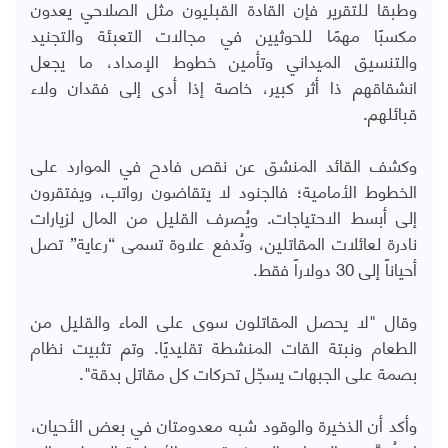
وطبقا للتقرير فإن القادة القبليون مثل الصلاحي يعدون
مكسبًا مهمًا للحوثيين في مجالات التعبئة والتجنيد
والتنسيق الميداني وتأمين خطوط الإمداد، ما يجعل
انشقاقهم ذا أثر كبير، خاصة إذا أدى إلى فقدان ولاء
قبائلهم.
وكشف القائد المنشق عن نقص فادح في الموارد على
الخطوط الأمامية؛ فالجنود لا يتقاضون رواتب، ويفتقرون
إلى أبسط الاحتياجات. ويُصرف القليل من المال لزيارات
نادرة لعائلات المقاتلين، وتُدفع علاوة تسمى “رعاية” تصل
أحياناً إلى 30 دولاراً فقط.
وقال "لا يحصل المقاتلون سوى على الماء والقليل من
الطعام ونبتة القات المنشطة تقليديًا. وتم تثبيت نظام
بصمة على الجبهات يسجّل تحركات كل مقاتل بدقة".
وأكد أن الذخيرة والوقود شبه معدومتان في بعض الأحيان،