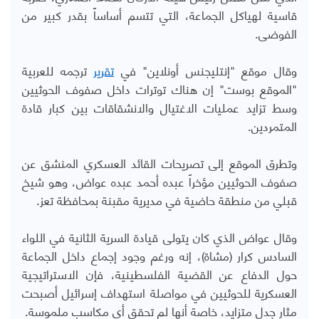
قاسية لهياكل الجماعة، التي تتسم أساساً بقدر كبير من
الفوضى.
وقال موقع "إنتليجنس أونلاين" في
تقرير
ترجمه للعربية
"الموقع بوست" إن هناك توترات داخل صفوف الحوثيين
وسط تزايد عمليات الاغتيال والانشقاقات بين كبار قادة
المتمردين.
وتطرق الموقع إلى تصريحات القائد العسكري المنشق عن
صفوف الحوثيين مؤخراً عبده أحمد عبده عواض، وهو شيخ
قبلي من منطقة حاضية في مديرية مقبنة بمحافظة تعز.
وقال عواض الذي كان يتولى قيادة السرية الثانية في اللواء
السادس كرار (مشاة)، إنه ورغم وجود إجماع داخل الجماعة
حول الدفاع عن القضية الفلسطينية، فإن الاستراتيجية
العسكرية للحوثيين في مواصلة استهداف إسرائيل أصبحت
مثار جدل متزايد، خاصة أنها لم تحقق أي مكاسب ملموسة.