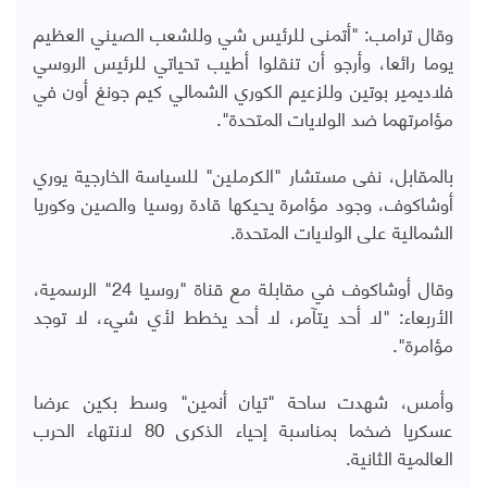
وقال ترامب: "أتمنى للرئيس شي وللشعب الصيني العظيم
يوما رائعا، وأرجو أن تنقلوا أطيب تحياتي للرئيس الروسي
فلاديمير بوتين وللزعيم الكوري الشمالي كيم جونغ أون في
مؤامرتهما ضد الولايات المتحدة".
بالمقابل، نفى مستشار "الكرملين" للسياسة الخارجية يوري
أوشاكوف، وجود مؤامرة يحيكها قادة روسيا والصين وكوريا
الشمالية على الولايات المتحدة.
وقال أوشاكوف في مقابلة مع قناة "روسيا 24" الرسمية،
الأربعاء: "لا أحد يتآمر، لا أحد يخطط لأي شيء، لا توجد
مؤامرة".
وأمس، شهدت ساحة "تيان أنمين" وسط بكين عرضا
عسكريا ضخما بمناسبة إحياء الذكرى 80 لانتهاء الحرب
العالمية الثانية.