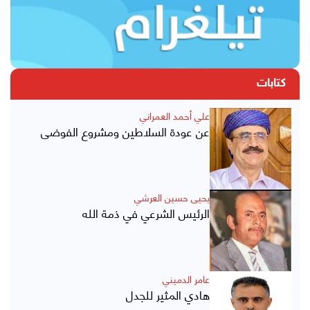
كتابات
علي أحمد العمراني
عن عودة السلاطين ومشروع الفوضى
يحيى حسين العرشي
الرئيس الشرعي في ذمة الله
عامر الدميني
هادي المثير للجدل