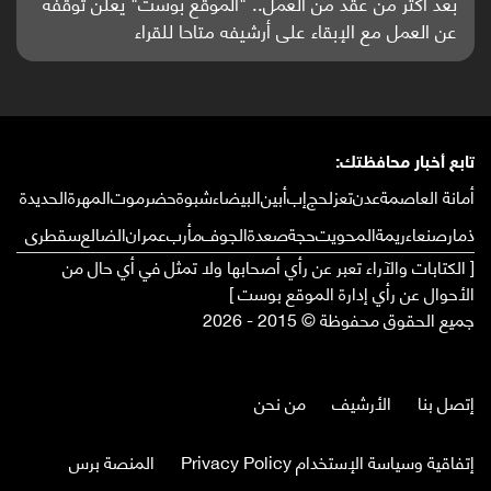
باحثون من اليمن يدخلون سباق أبحاث ألزهايمر بدراسة
واعدة منشورة عالميا (ترجمة)
تابع أخبار محافظتك:
أمانة العاصمة
عدن
تعز
لحج
إب
أبين
البيضاء
شبوة
حضرموت
المهرة
الحديدة
ذمار
صنعاء
ريمة
المحويت
حجة
صعدة
الجوف
مأرب
عمران
الضالع
سقطرى
[ الكتابات والآراء تعبر عن رأي أصحابها ولا تمثل في أي حال من
الأحوال عن رأي إدارة الموقع بوست ]
جميع الحقوق محفوظة © 2015 - 2026
إتصل بنا
الأرشيف
من نحن
إتفاقية وسياسة الإستخدام Privacy Policy
المنصة برس