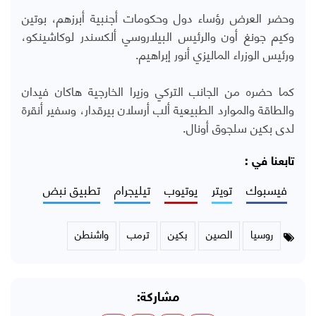
وحضر العرض رؤساء دول وحكومات أجنبية أبرزهم، بوتين
وكيم جونغ أون والرئيس البيلاروسي ألكسندر لوكاشينكو،
ورئيس الوزراء الماليزي أنور إبراهيم.
كما حضره من الجانب التركي وزيرا الخارجية هاكان فيدان
والطاقة والموارد الطبيعية ألب أرسلان بيرقدار، وسفير أنقرة
لدى بكين سلجوق أونال.
تابعنا في :
فيسبوك
تويتر
يوتيوب
تيليجرام
تطبيق نبض
روسيا
الصين
بكين
ترمب
واشنطن
مشاركة: