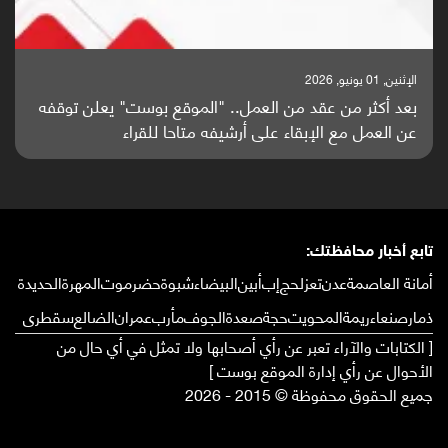
الإثنين, 01 يونيو, 2026
بعد أكثر من عقد من العمل.. "الموقع بوست" يعلن توقفه
عن العمل مع الإبقاء على أرشيفه متاحا للقراء
تابع أخبار محافظتك:
أمانة العاصمة
عدن
تعز
لحج
إب
أبين
البيضاء
شبوة
حضرموت
المهرة
الحديدة
ذمار
صنعاء
ريمة
المحويت
حجة
صعدة
الجوف
مأرب
عمران
الضالع
سقطرى
[ الكتابات والآراء تعبر عن رأي أصحابها ولا تمثل في أي حال من
الأحوال عن رأي إدارة الموقع بوست ]
جميع الحقوق محفوظة © 2015 - 2026