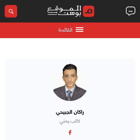
القائمة
راكان الجبيحي
كاتب يمني