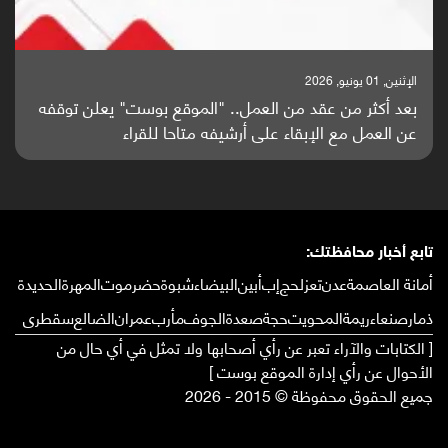
الإثنين, 01 يونيو, 2026
بعد أكثر من عقد من العمل.. "الموقع بوست" يعلن توقفه
عن العمل مع الإبقاء على أرشيفه متاحا للقراء
تابع أخبار محافظتك:
أمانة العاصمة
عدن
تعز
لحج
إب
أبين
البيضاء
شبوة
حضرموت
المهرة
الحديدة
ذمار
صنعاء
ريمة
المحويت
حجة
صعدة
الجوف
مأرب
عمران
الضالع
سقطرى
[ الكتابات والآراء تعبر عن رأي أصحابها ولا تمثل في أي حال من
الأحوال عن رأي إدارة الموقع بوست ]
جميع الحقوق محفوظة © 2015 - 2026