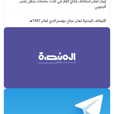
إيران تعلن استئناف إنتاج الغاز في ثلاث منصات بحقل بارس
الجنوبي
الأوقاف اليمنية تعلن نجاح موسم الحج لعام 1447هـ