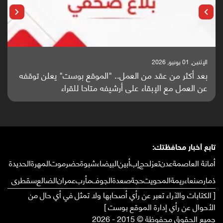
الإثنين, 25 مايو, 2026
باحثون من اليمن يدخلون سباق أبحاث ألزهايمر بدراسة
واعدة منشورة عالميا (ترجمة)
تابع أخبار محافظتك:
أمانة العاصمة
عدن
تعز
لحج
إب
أبين
البيضاء
شبوة
حضرموت
المهرة
الحديدة
ذمار
صنعاء
ريمة
المحويت
حجة
صعدة
الجوف
مأرب
عمران
الضالع
سقطرى
[ الكتابات والآراء تعبر عن رأي أصحابها ولا تمثل في أي حال من
الأحوال عن رأي إدارة الموقع بوست ]
جميع الحقوق محفوظة © 2015 - 2026