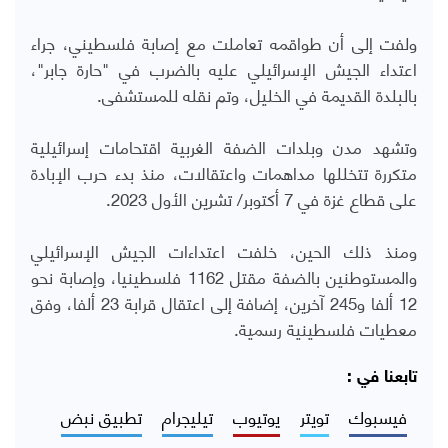
ولفت إلى أن طواقمه تعاملت مع إصابة فلسطيني، جراء
اعتداء الجيش الإسرائيلي عليه بالضرب في "حارة جابر"،
بالبلدة القديمة في الخليل، وتم نقله للمستشفى.
وتشهد مدن وبلدات الضفة الغربية اقتحامات إسرائيلية
متكررة تتخللها مداهمات واعتقالات، منذ بدء حرب الإبادة
على قطاع غزة في 7 أكتوبر/ تشرين الأول 2023.
ومنذ ذلك الحين، خلفت اعتداءات الجيش الإسرائيلي
والمستوطنين بالضفة مقتل 1162 فلسطينيا، وإصابة نحو
12 ألفا و245 آخرين، إضافة إلى اعتقال قرابة 23 ألفا، وفق
معطيات فلسطينية رسمية.
تابعنا في :
فيسبوك
تويتر
يوتيوب
تيليجرام
تطبيق نبض