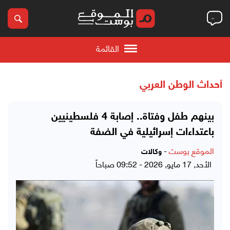
القائمة
أحداث الوطن العربي
بينهم طفل وفتاة.. إصابة 4 فلسطينيين
باعتداءات إسرائيلية في الضفة
الموقع بوست
-
وكالات
الأحد, 17 مايو, 2026 - 09:52 صباحاً