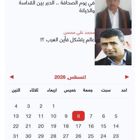
في يوم الصحافة .. الحبر بين القداسة
والخيانة
محمد علي محسن
عالم يتشكل فأين العرب ؟!
▶
◀
اغسطس, 2026
احد
سبت
جمعة
خميس
اربعاء
ثلاثاء
اثنين
4
3
2
1
13
12
11
10
9
8
7
6
5
22
21
20
19
18
17
16
15
14
31
30
29
28
27
26
25
24
23