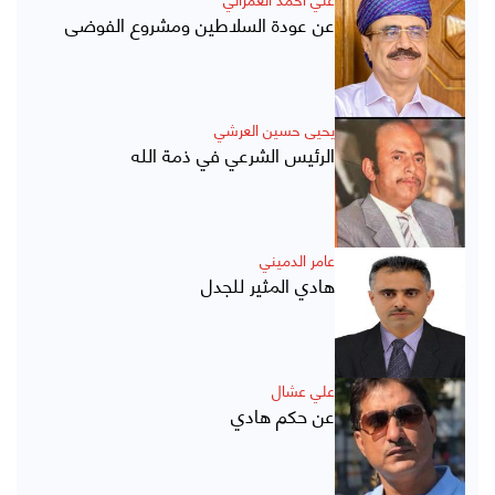
عن عودة السلاطين ومشروع الفوضى
يحيى حسين العرشي
الرئيس الشرعي في ذمة الله
عامر الدميني
هادي المثير للجدل
علي عشال
عن حكم هادي