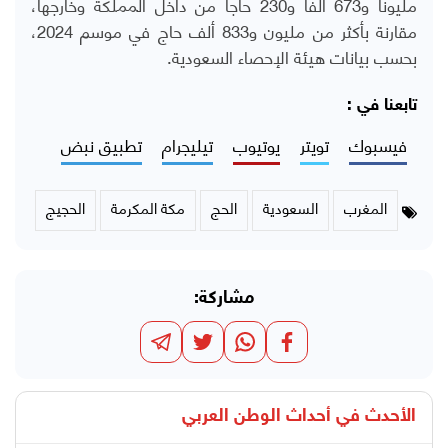
مليونا و673 ألفا و230 حاجا من داخل المملكة وخارجها،
مقارنة بأكثر من مليون و833 ألف حاج في موسم 2024،
بحسب بيانات هيئة الإحصاء السعودية.
تابعنا في :
فيسبوك
تويتر
يوتيوب
تيليجرام
تطبيق نبض
المغرب
السعودية
الحج
مكة المكرمة
الحجيج
مشاركة:
الأحدث في
أحداث الوطن العربي