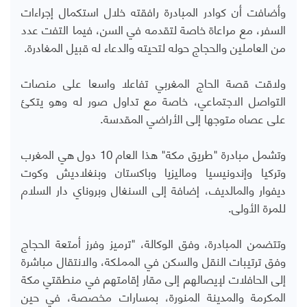
وأضافت أن كوادر المبادرة رافقته خلال استكمال إجراءات
السفر، مع مراعاة خاصة لتقدمه في السن، فيما التفت عدد
من العاملين والحجاج حوله لتحيته والدعاء له قبيل المغادرة.
ولاقت قصة الحاج المغربي تفاعلا واسعا على منصات
التواصل الاجتماعي، خاصة مع تداول صور له وهو يتكئ
على عصاه متوجها إلى الأراضي المقدسة.
وتشمل مبادرة "طريق مكة" هذا العام 10 دول هي المغرب
وتركيا وإندونيسيا وماليزيا وباكستان وبنغلاديش وكوت
ديفوار والمالديف، إضافة إلى السنغال وبروناي دار السلام
للمرة الأولى.
وتتضمن المبادرة، وفق الوكالة، "ترميز وفرز أمتعة الحجاج
وفق ترتيبات النقل والسكن في المملكة، والانتقال مباشرة
إلى الحافلات لإيصالهم إلى مقار إقامتهم في منطقتي مكة
المكرمة والمدينة المنورة، بمسارات مخصصة، في حين