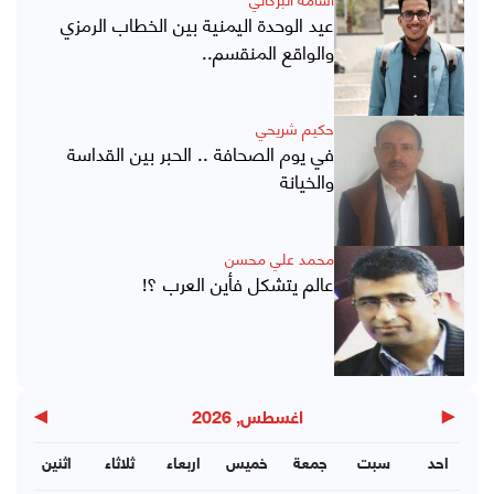
عيد الوحدة اليمنية بين الخطاب الرمزي
والواقع المنقسم..
حكيم شريحي
في يوم الصحافة .. الحبر بين القداسة
والخيانة
محمد علي محسن
عالم يتشكل فأين العرب ؟!
▶
◀
اغسطس, 2026
احد
سبت
جمعة
خميس
اربعاء
ثلاثاء
اثنين