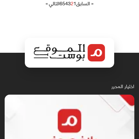
« السابق
1
2
3
4
5
6
التالي »
اختيار المحرر