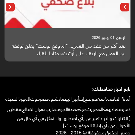
الإثنين, 25 مايو, 2026
باحثون من اليمن يدخلون سباق أبحاث ألزهايمر بدراسة
واعدة منشورة عالميا (ترجمة)
تابع أخبار محافظتك:
أمانة العاصمة
عدن
تعز
لحج
إب
أبين
البيضاء
شبوة
حضرموت
المهرة
الحديدة
ذمار
صنعاء
ريمة
المحويت
حجة
صعدة
الجوف
مأرب
عمران
الضالع
سقطرى
[ الكتابات والآراء تعبر عن رأي أصحابها ولا تمثل في أي حال من
الأحوال عن رأي إدارة الموقع بوست ]
جميع الحقوق محفوظة © 2015 - 2026