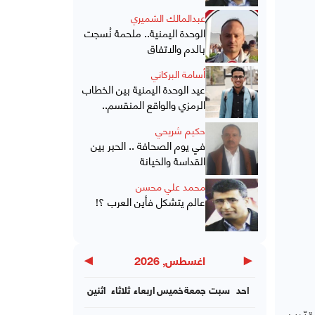
عبدالمالك الشميري
الوحدة اليمنية.. ملحمة نُسجت
بالدم والاتفاق
أسامة البركاني
عيد الوحدة اليمنية بين الخطاب
الرمزي والواقع المنقسم..
حكيم شريحي
في يوم الصحافة .. الحبر بين
القداسة والخيانة
محمد علي محسن
عالم يتشكل فأين العرب ؟!
▶
◀
اغسطس, 2026
احد
سبت
جمعة
خميس
اربعاء
ثلاثاء
اثنين
يّدين