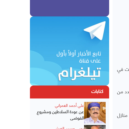
ستعادة حرية الملاحة". مشيرة إلى أن مقاتلات F-18 شاركت في
ق الضرر بعدد من
كتابات
علي أحمد العمراني
عن عودة السلاطين ومشروع
منازل
الفوضى
يحيى حسين العرشي