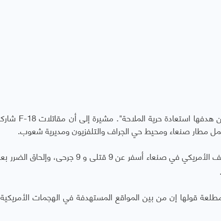
وقالت سنتكوم في بيان لها "عملياتنا ضد الحوثيين هدفها ا
شمل مطار صنعاء ومحيط حي الجراف والتلفزيون ومديرية شعوب.
إن القصف الأمريكي في صنعاء أسفر عن 9 قتلى و 9 جرحى، وإلحا
عة قولها إن من بين المواقع المستهدفة في الهجمات الأمريكية 