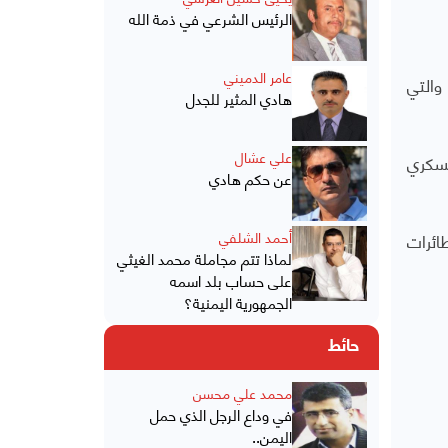
الرئيس الشرعي في ذمة الله
عامر الدميني
والتي
هادي المثير للجدل
علي عشال
عسكري
عن حكم هادي
ائرات
أحمد الشلفي
لماذا تتم مجاملة محمد الغيثي
على حساب بلد اسمه
الجمهورية اليمنية؟
حائط
محمد علي محسن
في وداع الرجل الذي حمل
اليمن..