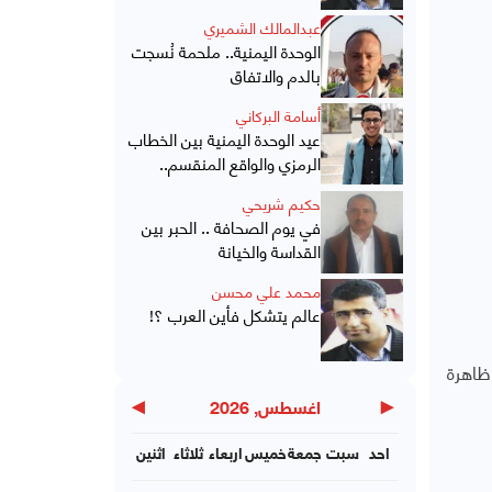
عبدالمالك الشميري
الوحدة اليمنية.. ملحمة نُسجت
بالدم والاتفاق
أسامة البركاني
عيد الوحدة اليمنية بين الخطاب
الرمزي والواقع المنقسم..
حكيم شريحي
في يوم الصحافة .. الحبر بين
القداسة والخيانة
محمد علي محسن
عالم يتشكل فأين العرب ؟!
ظاهرة
▶
◀
اغسطس, 2026
احد
سبت
جمعة
خميس
اربعاء
ثلاثاء
اثنين