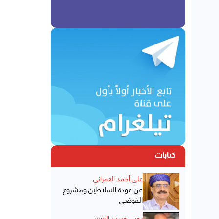
كتابات
علي أحمد العمراني
عن عودة السلاطين ومشروع
الفوضى
يحيى حسين العرشي