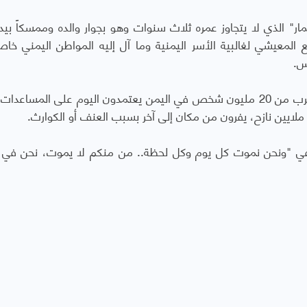
" الذي لا يتجاوز عمره ثلاث سنوات وهو بجوار والده وممسكاً بيد 
ع المعيشي لغالبية الأسر اليمنية وما آل إليه المواطن اليمني خا
س.
وفي أحدث تقرير لها، قالت الأمم المتحدة إن ما يقرب من 20 مليون شخص في اليمن يعتمدون اليوم على المساع
ملايين نازح، يفرون من مكان إلى آخر بسبب العنف أو الكوارث.
لفي "ونحن نموت كل يوم وكل لحظة.. من منكم لا يموت، نحن في 