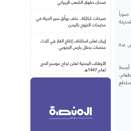
ضمان حقوق الشعب الإيراني
صوراً
صرخات مُكبّلة.. ملف يوثّق سير الحياة في
مدينة
مخيمات النزوح باليمن
إيران تعلن استئناف إنتاج الغاز في ثلاث
 يعاني من أمراض عدة
منصات بحقل بارس الجنوبي
الأوقاف اليمنية تعلن نجاح موسم الحج
 أبسط
لعام 1447هـ
طعام،
يستطع