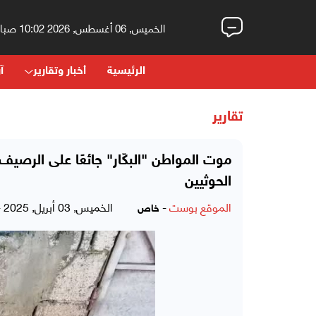
الخميس, 06 أغسطس, 2026 10:02 صباحاً
الرئيسية
أخبار وتقارير
آر
تقارير
موت المواطن "البكّار" جائعًا على الرصيف
الحوثيين
الموقع بوست
-
الخميس, 03 أبريل, 2025 - 08:17 مساءً
خاص