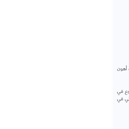
 أهون
وع في
ثي في