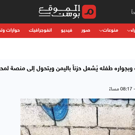
اء
منوعات
صور
فيديو
انفوجرافيك
حوارات وتح
 وبجواره طفله يُشعل حزناً باليمن ويتحول إلى منصة لمح