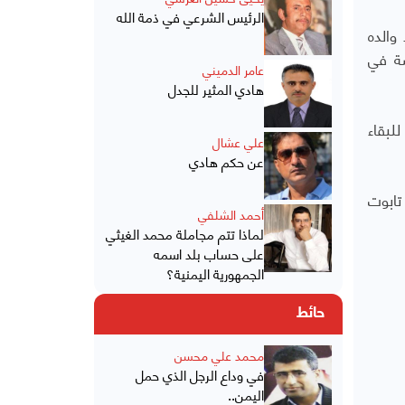
الرئيس الشرعي في ذمة الله
والده
صة في
عامر الدميني
هادي المثير للجدل
دات للبقاء
علي عشال
عن حكم هادي
تابوت
أحمد الشلفي
لماذا تتم مجاملة محمد الغيثي
على حساب بلد اسمه
الجمهورية اليمنية؟
حائط
محمد علي محسن
في وداع الرجل الذي حمل
اليمن..