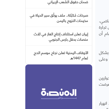
ضمان حقوق الشعب الإيراني
صرخات مُكبّلة.. ملف يوثّق سير الحياة في
ماضي،
مخيمات النزوح باليمن
ق تجارة
ام أن
إيران تعلن استئناف إنتاج الغاز في ثلاث
منصات بحقل بارس الجنوبي
 بشكل
الأوقاف اليمنية تعلن نجاح موسم الحج
لعام 1447هـ
 وعلى
وثيين
 تعرضت
نهيار
سابقا قبل الحرب