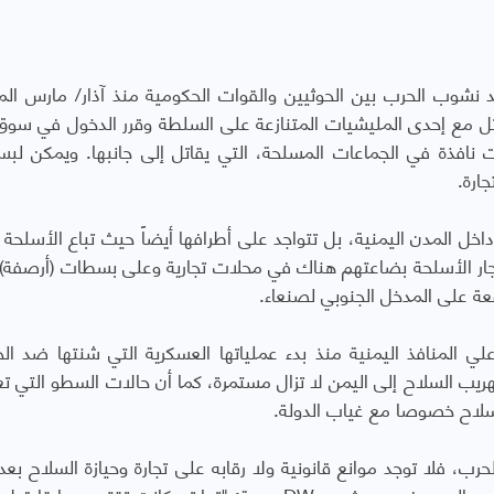
د نشوب الحرب بين الحوثيين والقوات الحكومية منذ آذار/ مارس ال
 DW عربية أنه كان يقاتل مع إحدى المليشيات المتنازعة على السلطة وقرر الدخول في سو
نافذة في الجماعات المسلحة، التي يقاتل إلى جانبها. ويمكن لبس
ارة.
خل المدن اليمنية، بل تتواجد على أطرافها أيضاً حيث تباع الأسلحة
جار الأسلحة بضاعتهم هناك في محلات تجارية وعلى بسطات (أرصفة)
ة على المدخل الجنوبي لصنعاء.
ي المنافذ اليمنية منذ بدء عملياتها العسكرية التي شنتها ضد الح
عمليات تهريب السلاح إلى اليمن لا تزال مستمرة، كما أن حالات السطو التي
سلاح خصوصا مع غياب الدولة.
 فلا توجد موانع قانونية ولا رقابه على تجارة وحيازة السلاح بعد ا
الدولة"، يقول تاجر السلاح مختار عبدالرحيم. ويتابع عبدالرحيم في حديث مع DW عربية: "تجارتي كانت تقتصر 