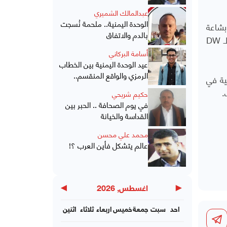
عبدالمالك الشميري
الوحدة اليمنية.. ملحمة نُسجت
بشاعة
بالدم والاتفاق
الحرب والمآسي، التي تحدث يوميا جراء الاقتتال يأمل بنهاية هذه الحرب وإن كانت على حساب تجارته. وقال تاجر السلاح لـ DW
أسامة البركاني
عيد الوحدة اليمنية بين الخطاب
الرمزي والواقع المنقسم..
ية في
.
حكيم شريحي
في يوم الصحافة .. الحبر بين
القداسة والخيانة
محمد علي محسن
عالم يتشكل فأين العرب ؟!
▶
◀
اغسطس, 2026
احد
سبت
جمعة
خميس
اربعاء
ثلاثاء
اثنين