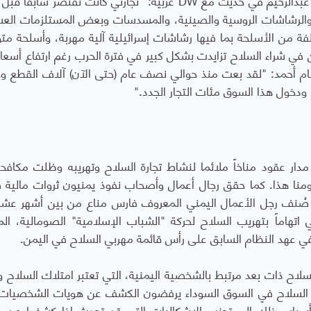
ة والرشاشات الروسية والصينية، والمسدسات وبعض المستلزمات العس
لفة من الأسلحة بما فيها رشاشات إسرائيلية آلية مهربة، وأسلحة م
ن في شراء السلاح تزايدت بشكل كبير في فترة الحرب رغم ارتفاع أسعا
م أحمد: "لقد بعت منذ حوالي نصف عام (حتى الآن) آلاف القطع 
، ودخول هذا السوق مئات التجار الجدد."
دار عقود مناخاً ملائما لنشاط تجارة السلاح وتهريبه وظلت مكافح
منا هذا. كما حقق رجال أعمال وأصحاب نفوذ يمنيون ثروات مالية
قد صُنف رجل الأعمال اليمني المعروف فارس مناع من بين أشهر عشرة
تهاماً بتهريب السلاح لحركة "الشباب الإسلامية" الصومالية، الم
في عهد النظام السابق على رأس قائمة مهربي السلاح في اليمن.
لسلاح ذات بعد مرتبط بالشخصية اليمنية، التي تعتبر امتلاك السلاح وح
جار السلاح في السوق السوداء يرفضون الكشف عن هويات الشخصيات،
 أسباب ذلك إلى تجنب الإشكاليات التي قد تحدث إذا كشفوا عن 