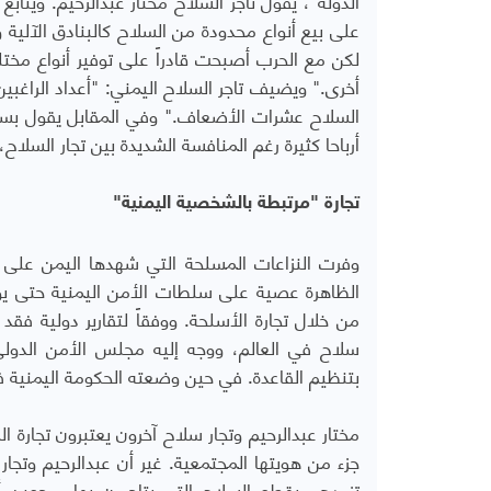
على بيع أنواع محدودة من السلاح كالبنادق الآلي
لكن مع الحرب أصبحت قادراً على توفير أنواع مخت
أخرى." ويضيف تاجر السلاح اليمني: "أعداد الراغبي
السلاح عشرات الأضعاف." وفي المقابل يقول بسا
أرباحا كثيرة رغم المنافسة الشديدة بين تجار السلاح
تجارة "مرتبطة بالشخصية اليمنية"
وفرت النزاعات المسلحة التي شهدها اليمن على م
الظاهرة عصية على سلطات الأمن اليمنية حتى يو
من خلال تجارة الأسلحة. ووفقاً لتقارير دولية ف
سلاح في العالم، ووجه إليه مجلس الأمن الدولي ا
بتنظيم القاعدة. في حين وضعته الحكومة اليمنية 
مختار عبدالرحيم وتجار سلاح آخرون يعتبرون تجارة ا
جزء من هويتها المجتمعية. غير أن عبدالرحيم وت
تزودهم بقطع السلاح التي يتاجرون بها مرجعين