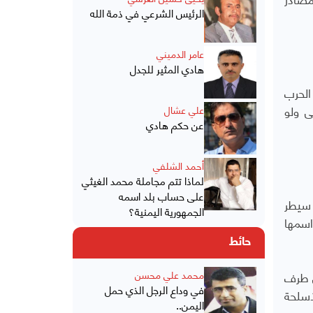
الرئيس الشرعي في ذمة الله
عامر الدميني
هادي المثير للجدل
الحرب
ى ولو
علي عشال
عن حكم هادي
أحمد الشلفي
لماذا تتم مجاملة محمد الغيثي
على حساب بلد اسمه
 سيطر
الجمهورية اليمنية؟
اسمها
حائط
ي طرف
محمد علي محسن
في وداع الرجل الذي حمل
أسلحة
اليمن..