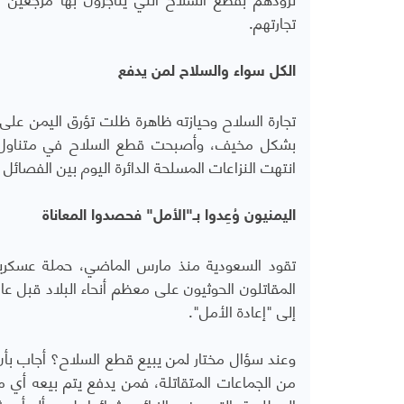
تجارتهم.
الكل سواء والسلاح لمن يدفع
تجارة السلاح وحيازته ظاهرة ظلت تؤرق اليمن عل
بشكل مخيف، وأصبحت قطع السلاح في متناول ال
انتهت النزاعات المسلحة الدائرة اليوم بين الفصائل 
اليمنيون وُعِدوا بـ"الأمل" فحصدوا المعاناة
تقود السعودية منذ مارس الماضي، حملة عسكرية
المقاتلون الحوثيون على معظم أنحاء البلاد قبل عا
إلى "إعادة الأمل".
وعند سؤال مختار لمن يبيع قطع السلاح؟ أجاب بأن 
من الجماعات المتقاتلة، فمن يدفع يتم بيعه أي من
المطلوبة، التي يرغب الزبائن بشرائها، لا يسأله أو