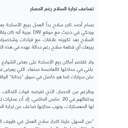
تضاعف تجارة السلاح رغم الحصار
بسام أحمد تاجر سلاح بدأ العمل ببيع الأسلحة بع
ويحكي في حديث مع موقع
السلاح بعد تكوينه علاقات مع قيادات وشخصيات 
يبيعك أي قطعة سلاح رغم حداثة عهده في هذه التج
ولا تقتصر أماكن بيع الأسلحة على بعض الشوارع دا
علني في مداخلها كالعاصمة صنعاء، التي يعرض ت
متن سيارات كما هو حاصل في سوق "جحانة" الواقع
وبالرغم من الحصار، الذي تفرضه قوات التحالف عل
وحلفائهم في 20 مارس الماضي، إلا أن 
لها المعسكرات، ونهب مخازنها ضاعف من تجارة ال
"من السهل علينا كتجار سلاح العمل في ظروف الحرب،