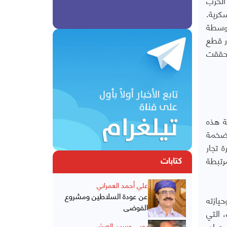
كرية.
توسطة
ر قطع
وحققت
ة هذه
 ضخمة
 تجار
رتبطة
كتابات
علي أحمد العمراني
عن عودة السلاطين ومشروع
يازته
الفوضى
 التي
مصادر
يحيى حسين العرشي