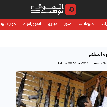
اء
منوعات
صور
فيديو
انفوجرافيك
حوارات وتح
ة السلاح