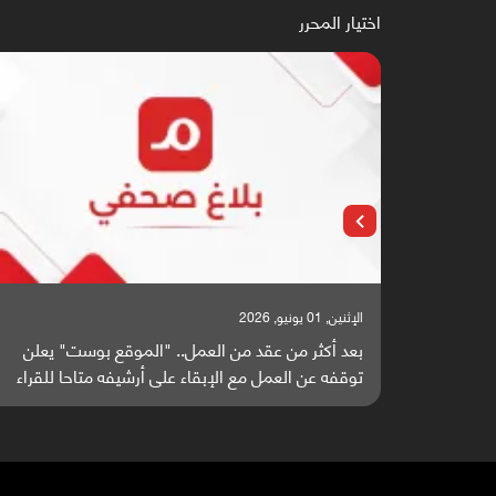
اختيار المحرر
الإثنين, 25 مايو, 2026
" يعلن
باحثون من اليمن يدخلون سباق أبحاث ألزهايمر بدراسة
 للقراء
واعدة منشورة عالميا (ترجمة)