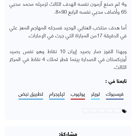
و4 ثم صنع آزمون نفسه الهدف الثالث لزميله محمد محبي
65 وأضاف محبي نفسه الرابع 90+8.
أما هدف منتخب العنابي الوحيد فسجله المهاجم المعز علي
في الدقيقة 17من المباراة التي جرت في الإمارات.
وبهذا الفوز صار رصيد إيران 10 نقاط وهو نفس رصيد
أوزبكستان في الصدارة بينما قطر تملك 4 نقاط في المركز
الثالث.
تابعنا في :
فيسبوك
تويتر
يوتيوب
تيليجرام
تطبيق نبض
مشاركة: