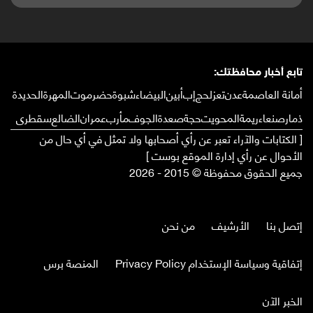
تابع أخبار محافظتك:
أمانة العاصمة
عدن
تعز
لحج
إب
أبين
البيضاء
شبوة
حضرموت
المهرة
الحديدة
ذمار
صنعاء
ريمة
المحويت
حجة
صعدة
الجوف
مأرب
عمران
الضالع
سقطرى
[ الكتابات والآراء تعبر عن رأي أصحابها ولا تمثل في أي حال من
الأحوال عن رأي إدارة الموقع بوست ]
جميع الحقوق محفوظة © 2015 - 2026
إتصل بنا
الأرشيف
من نحن
إتفاقية وسياسة الإستخدام Privacy Policy
المنصة برس
الخبر الآن