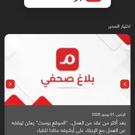
اختيار المحرر
الإثنين, 25 مايو, 2026
باحثون من اليمن يدخلون سباق أبحاث ألزهايمر بدراسة
واعدة منشورة عالميا (ترجمة)