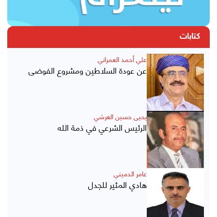
كتابات
علي أحمد العمراني
عن عودة السلاطين ومشروع الفوضى
يحيى حسين العرشي
الرئيس الشرعي في ذمة الله
عامر الدميني
هادي المثير للجدل