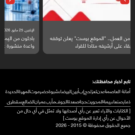
الإثنين, 25 مايو, 2026
باحثون من اليمن يدخلون سباق أبحاث ألزهايمر بدراسة
واعدة منشورة عالميا (ترجمة)
تابع أخبار محافظتك:
أمانة العاصمة
عدن
تعز
لحج
إب
أبين
البيضاء
شبوة
حضرموت
المهرة
الحديدة
ذمار
صنعاء
ريمة
المحويت
حجة
صعدة
الجوف
مأرب
عمران
الضالع
سقطرى
[ الكتابات والآراء تعبر عن رأي أصحابها ولا تمثل في أي حال من
الأحوال عن رأي إدارة الموقع بوست ]
جميع الحقوق محفوظة © 2015 - 2026