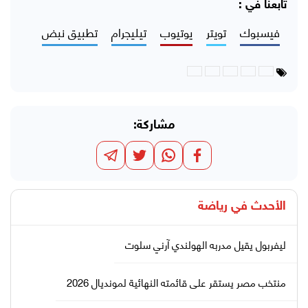
تابعنا في :
فيسبوك
تويتر
يوتيوب
تيليجرام
تطبيق نبض
مشاركة:
الأحدث في
رياضة
ليفربول يقيل مدربه الهولندي آرني سلوت
منتخب مصر يستقر على قائمته النهائية لمونديال 2026