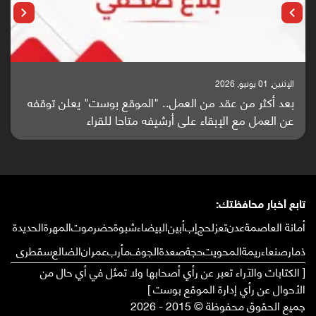
الإثنين, 25 مايو, 2026
باحثون من اليمن يدخلون سباق أبحاث ألزهايمر بدراسة
واعدة منشورة عالميا (ترجمة)
تابع أخبار محافظتك:
أمانة العاصمة
عدن
تعز
لحج
إب
أبين
البيضاء
شبوة
حضرموت
المهرة
الحديدة
ذمار
صنعاء
ريمة
المحويت
حجة
صعدة
الجوف
مأرب
عمران
الضالع
سقطرى
[ الكتابات والآراء تعبر عن رأي أصحابها ولا تمثل في أي حال من
الأحوال عن رأي إدارة الموقع بوست ]
جميع الحقوق محفوظة © 2015 - 2026