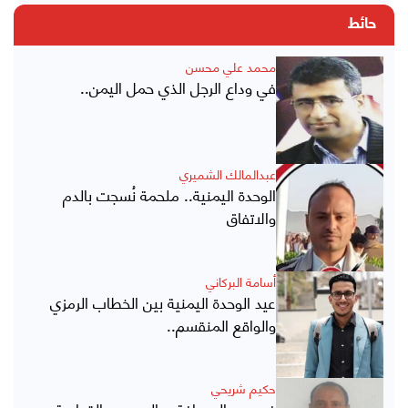
حائط
محمد علي محسن
في وداع الرجل الذي حمل اليمن..
عبدالمالك الشميري
الوحدة اليمنية.. ملحمة نُسجت بالدم
والاتفاق
أسامة البركاني
عيد الوحدة اليمنية بين الخطاب الرمزي
والواقع المنقسم..
حكيم شريحي
في يوم الصحافة .. الحبر بين القداسة