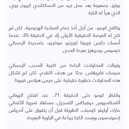
بوتيز، بصعوبة بعد عمل جيد من الاسكتلندي كيرون بوي،
الذي هيأ له الكرة.
وكافح كومو، من أجل أخذ زمام المبادرة الهجومية، لكن لم
تتح له الفرصة الحقيقية الأولى إلا في الدقيقة 25، عندما
أمسك حارس فيرونا لورينزو مونتيبو، بتسديدة الإسباني
خيسوس رودريغيز بعيدة المدى.
وتوالت المحاولات الجادة من كتيبة المدرب الإسباني
سيسك فابريغاس، بحثا عن هدف التقدم، لكن لم تشكل
هذه المحاولات خطورة حقيقية على مرمى هيلاس فيرونا.
وانتظر كومو حتى الدقيقة 71، عند افتتح اليوناني
أناستاسيوس دوفيكاس التسجيل، مستغلا تمريرة الألماني
مارك أوليفر كيمبف، الطويلة قبل أن يتفوق على أندرياس
إدموندسون ويسدد الكرة ببراعة في الزاوية البعيدة.