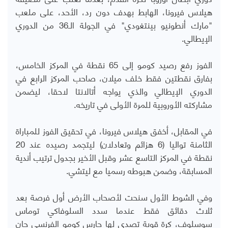
هيلاس فيرونا، الهابط بهدف دون رد، الأحد، على ملعب
"مارك أنطونيو بينتغودي" في الجولة الـ36 من الدوري
الإيطالي.
الفوز رفع رصيد كومو إلى 65 نقطة في المركز الخامس،
بفارق نقطتين فقط خلف ميلان، صاحب المركز الرابع في
الدوري الإيطالي والذي يواجه أتالانتا لاحقا، ليضمن
مشاركته الأوروبية للمرة الأولى في تاريخه.
في المقابل، أخفق هيلاس فيرونا، في تحقيق الفوز للمباراة
الثامنة تواليا (6 هزائم وتعادلان) ليتجمد رصيده عند 20
نقطة في المركز التاسع عشر وقبل الأخير بجدول ترتيب أندية
المسابقة، وضمن هبوطه رسميا مع ليتشي.
وفي الشوط الأول سنحت لأصحاب الأرض أول فرصة بعد
ثلاث دقائق فقط عندما سدد السلوفاكي توماس
سوسلوف، كرة قوية تصدى لها حارس كومو الفرنسي جان