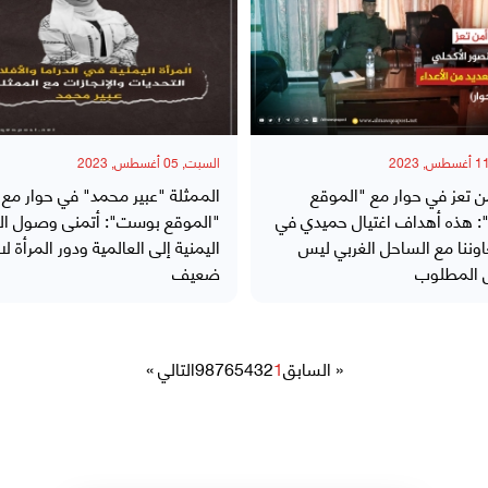
السبت, 05 أغسطس, 2023
ن تعز في حوار مع "الموقع
الممثلة "عبير محمد" في حوار مع
 هذه أهداف اغتيال حميدي في
"الموقع بوست": أتمنى وصول الد
اوننا مع الساحل الغربي ليس
اليمنية إلى العالمية ودور المرأة لا
 المطلوب
ضعيف
« السابق
1
2
3
4
5
6
7
8
9
التالي »