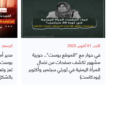
الأحد, 01 أكتوبر, 2023
الجمعة, 11 أغسطس, 2023
في حوار مع "الموقع بوست".. حورية
مدير أم
مشهور تكشف صفحات من نضال
بوست":
المرأة اليمنية في ثورتي سبتمبر وأكتوبر
تعز وتع
(بودكاست)
بالشكل