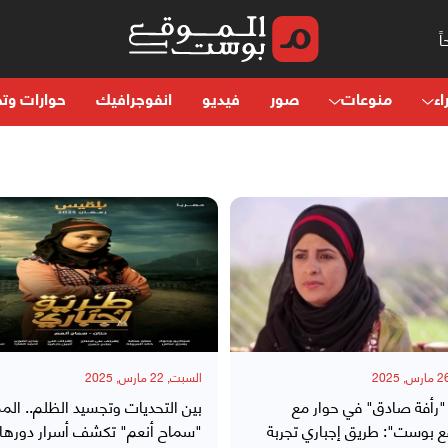
اء
منوعات
صور
فيديو
انفوجرافيك
حوارات وتح
السبت, 22 مارس, 2025
 "رأفة صادق" في حوار مع
بين التحديات وتجسيد الظلم.. المم
ع بوست": طريق إجباري تجربة
"سماح أنعم" تكشف أسرار دورها