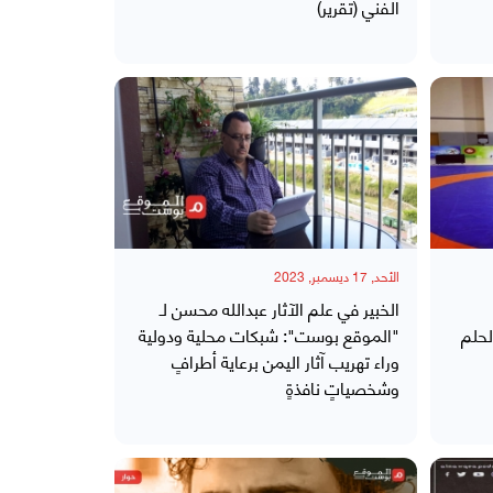
الفني (تقرير)
الأحد, 17 ديسمبر, 2023
الخبير في علم الآثار عبدالله محسن لـ
لحلم
"الموقع بوست": شبكات محلية ودولية
وراء تهريب آثار اليمن برعاية أطرافٍ
وشخصياتٍ نافذةٍ