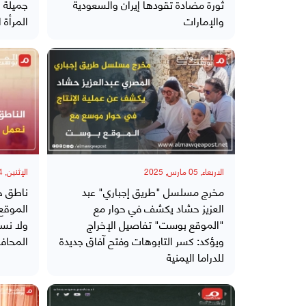
ثورة مضادة تقودها إيران والسعودية
جميلة 
والإمارات
المرأة ا
الاربعاء, 05 مارس, 2025
الإثنين, 04 نوفمبر, 2024
مخرج مسلسل "طريق إجباري" عبد
ناطق ح
العزيز حشاد يكشف في حوار مع
الموقع
"الموقع بوست" تفاصيل الإخراج
ولا نس
ويؤكد: كسر التابوهات وفتح آفاق جديدة
المحاف
للدراما اليمنية